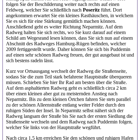
folgen Sie der Beschilderung weiter nach rechts auf einen
Feldweg, welcher Sie schließlich nach
Poseritz
führt. Dort
angekommen erwartet Sie ein kleines Rasthäuschen, in welchem
Sie es sich für eine Stärkung gemütlich machen können.
Anschließend geht es weiter Richtung Neparmitz. Auf dem
Radweg halten Sie sich rechts, wo Sie kurz darauf auf einem
Schild am Wegesrand lesen können, dass Sie sich nun auf einem
Abschnitt des Radweges Hamburg-Rügen befinden, welcher
2009 fertiggestellt wurde. Daher können Sie sich bis Puddemin
auf einen sehr schönen Radweg freuen, der gut ausgebaut ist und
sich bestens radeln lässt.
Kurz vor Ortsausgang wechselt der Radweg die Straßenseite,
sodass Sie die zum Teil stark befahrene Hauptstraße überqueren
müssen. Schieben Sie hier Ihr Rad am besten über die Straße.
Auf dem asphaltierten Radweg geht es schließlich circa 2 km
über einen kleinen aber gut zu meisternden Anstieg nach
Neparmitz. Bis zu dem kleinen Örtchen fahren Sie stets parallel
zu der schönen Alleenstraße entlang weiter Felder durch den
ruhigen Süden der Insel. In Neparmitz selbst nähert sich der
Radweg langsam der Straße bis Sie nach der ersten Siedlung die
Straßenseite wechseln und dem Radweg nach Puddemin folgen,
welcher Sie links von der Hauptstraße wegführt.
Nach circa 1,5 km erreichen Sie den schönen und ruhigen Hafen