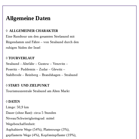
Allgemeine Daten
◊
ALLGEMEINER CHARAKTER
Eine Rundtour um den gesamten Strelasund mit
Rügendamm und Fähre – von Stralsund durch den
ruhigen Süden der Insel
◊
TOURVERLAUF
Stralsund – Altefähr – Gustow – Venzvitz –
Poseritz – Puddemin – Zudar – Glewitz –
Stahlbrode – Reinberg – Brandshagen – Stralsund
◊ START- UND ZIELPUNKT
Tourismuszentrale Stralsund am Alten Markt
◊ DATEN
Länge: 50,9 km
Dauer (ohne Rast): circa 5 Stunden
Niveau/Schwierigkeitsgrad: mittel
Wegebeschaffenheit:
Asphaltierte Wege (54%), Plattenwege (3%),
gepflasterte Wege (4%), Kopfsteinpflaster (19%),