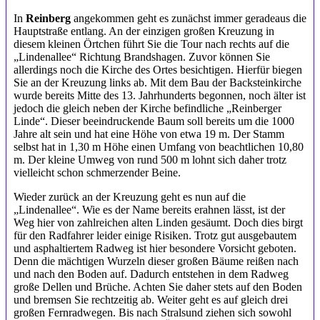
In
Reinberg
angekommen geht es zunächst immer geradeaus die
Hauptstraße entlang. An der einzigen großen Kreuzung in
diesem kleinen Örtchen führt Sie die Tour nach rechts auf die
„Lindenallee“ Richtung Brandshagen. Zuvor können Sie
allerdings noch die Kirche des Ortes besichtigen. Hierfür biegen
Sie an der Kreuzung links ab. Mit dem Bau der Backsteinkirche
wurde bereits Mitte des 13. Jahrhunderts begonnen, noch älter ist
jedoch die gleich neben der Kirche befindliche „Reinberger
Linde“. Dieser beeindruckende Baum soll bereits um die 1000
Jahre alt sein und hat eine Höhe von etwa 19 m. Der Stamm
selbst hat in 1,30 m Höhe einen Umfang von beachtlichen 10,80
m. Der kleine Umweg von rund 500 m lohnt sich daher trotz
vielleicht schon schmerzender Beine.
Wieder zurück an der Kreuzung geht es nun auf die
„Lindenallee“. Wie es der Name bereits erahnen lässt, ist der
Weg hier von zahlreichen alten Linden gesäumt. Doch dies birgt
für den Radfahrer leider einige Risiken. Trotz gut ausgebautem
und asphaltiertem Radweg ist hier besondere Vorsicht geboten.
Denn die mächtigen Wurzeln dieser großen Bäume reißen nach
und nach den Boden auf. Dadurch entstehen in dem Radweg
große Dellen und Brüche. Achten Sie daher stets auf den Boden
und bremsen Sie rechtzeitig ab. Weiter geht es auf gleich drei
großen Fernradwegen. Bis nach Stralsund ziehen sich sowohl