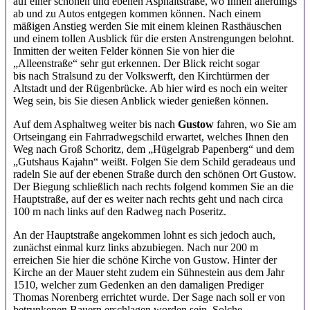
auf einer schönen und ebenen Asphaltstraße, wo Ihnen allerdings
ab und zu Autos entgegen kommen können. Nach einem
mäßigen Anstieg werden Sie mit einem kleinen Rasthäuschen
und einem tollen Ausblick für die ersten Anstrengungen belohnt.
Inmitten der weiten Felder können Sie von hier die
„Alleenstraße“ sehr gut erkennen. Der Blick reicht sogar
bis nach Stralsund zu der Volkswerft, den Kirchtürmen der
Altstadt und der Rügenbrücke. Ab hier wird es noch ein weiter
Weg sein, bis Sie diesen Anblick wieder genießen können.
Auf dem Asphaltweg weiter bis nach
Gustow
fahren, wo Sie am
Ortseingang ein Fahrradwegschild erwartet, welches Ihnen den
Weg nach Groß Schoritz, dem „Hügelgrab Papenberg“ und dem
„Gutshaus Kajahn“ weißt. Folgen Sie dem Schild geradeaus und
radeln Sie auf der ebenen Straße durch den schönen Ort Gustow.
Der Biegung schließlich nach rechts folgend kommen Sie an die
Hauptstraße, auf der es weiter nach rechts geht und nach circa
100 m nach links auf den Radweg nach Poseritz.
An der Hauptstraße angekommen lohnt es sich jedoch auch,
zunächst einmal kurz links abzubiegen. Nach nur 200 m
erreichen Sie hier die schöne Kirche von Gustow. Hinter der
Kirche an der Mauer steht zudem ein Sühnestein aus dem Jahr
1510, welcher zum Gedenken an den damaligen Prediger
Thomas Norenberg errichtet wurde. Der Sage nach soll er von
betrunkenen Bauern erschlagen worden sein. Solche