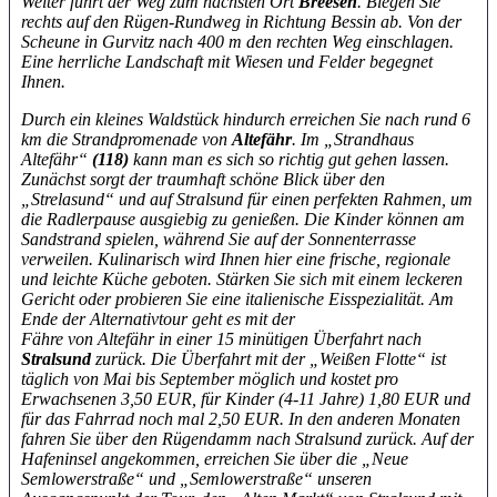
Weiter führt der Weg zum nächsten Ort
Breesen
.
Biegen Sie
rechts auf den Rügen-Rundweg in Richtung
Bessin ab. Von der
Scheune in Gurvitz nach
400 m den rechten Weg einschlagen.
Eine herrliche
Landschaft mit Wiesen und Felder begegnet
Ihnen.
Durch ein kleines Waldstück hindurch erreichen Sie nach
rund 6
km die Strandpromenade von
Altefähr
. Im „Strandhaus
Altefähr“
(118)
kann man es sich so richtig gut gehen
lassen.
Zunächst sorgt der traumhaft schöne Blick über den
„Strelasund“ und auf Stralsund für einen perfekten Rahmen,
um
die Radlerpause ausgiebig zu genießen. Die Kinder können
am
Sandstrand spielen, während Sie auf der Sonnenterrasse
verweilen. Kulinarisch wird Ihnen hier eine frische,
regionale
und leichte Küche geboten. Stärken Sie sich mit
einem leckeren
Gericht oder probieren Sie eine italienische
Eisspezialität. Am
Ende der Alternativtour geht es mit der
Fähre von Altefähr in einer 15 minütigen Überfahrt nach
Stralsund
zurück. Die Überfahrt mit der „Weißen Flotte“
ist
täglich von Mai bis September möglich und kostet pro
Erwachsenen 3,50 EUR, für Kinder (4-11 Jahre) 1,80 EUR und
für das Fahrrad noch mal 2,50 EUR. In den anderen Monaten
fahren Sie über den Rügendamm nach Stralsund zurück. Auf
der
Hafeninsel angekommen, erreichen Sie über die „Neue
Semlowerstraße“ und „Semlowerstraße“ unseren