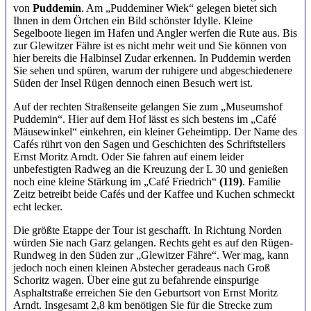
von
Puddemin
. Am „Puddeminer Wiek“ gelegen bietet sich
Ihnen in dem Örtchen ein Bild schönster Idylle. Kleine
Segelboote liegen im Hafen und Angler werfen die Rute aus. Bis
zur Glewitzer Fähre ist es nicht mehr weit und Sie können von
hier bereits die Halbinsel Zudar erkennen. In Puddemin werden
Sie sehen und spüren, warum der ruhigere und abgeschiedenere
Süden der Insel Rügen dennoch einen Besuch wert ist.
Auf der rechten Straßenseite gelangen Sie zum „Museumshof
Puddemin“. Hier auf dem Hof lässt es sich bestens im „Café
Mäusewinkel“ einkehren, ein kleiner Geheimtipp. Der Name des
Cafés rührt von den Sagen und Geschichten des Schriftstellers
Ernst Moritz Arndt. Oder Sie fahren auf einem leider
unbefestigten Radweg an die Kreuzung der L 30 und genießen
noch eine kleine Stärkung im „Café Friedrich“
(119)
. Familie
Zeitz betreibt beide Cafés und der Kaffee und Kuchen schmeckt
echt lecker.
Die größte Etappe der Tour ist geschafft. In Richtung Norden
würden Sie nach Garz gelangen. Rechts geht es auf den Rügen-
Rundweg in den Süden zur „Glewitzer Fähre“. Wer mag, kann
jedoch noch einen kleinen Abstecher geradeaus nach Groß
Schoritz wagen. Über eine gut zu befahrende einspurige
Asphaltstraße erreichen Sie den Geburtsort von Ernst Moritz
Arndt. Insgesamt 2,8 km benötigen Sie für die Strecke zum