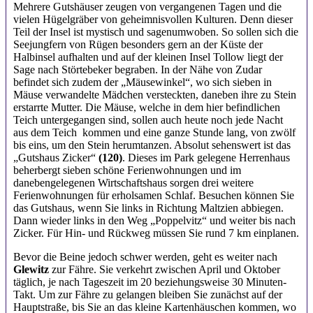
Mehrere Gutshäuser zeugen von vergangenen Tagen und die
vielen Hügelgräber von geheimnisvollen Kulturen. Denn dieser
Teil der Insel ist mystisch und sagenumwoben. So sollen sich die
Seejungfern von Rügen besonders gern an der Küste der
Halbinsel aufhalten und auf der kleinen Insel Tollow liegt der
Sage nach Störtebeker begraben. In der Nähe von Zudar
befindet sich zudem der „Mäusewinkel“, wo sich sieben in
Mäuse verwandelte Mädchen versteckten, daneben ihre zu Stein
erstarrte Mutter. Die Mäuse, welche in dem hier befindlichen
Teich untergegangen sind, sollen auch heute noch jede Nacht
aus dem Teich kommen und eine ganze Stunde lang, von zwölf
bis eins, um den Stein herumtanzen. Absolut sehenswert ist das
„Gutshaus Zicker“
(120)
. Dieses im Park gelegene Herrenhaus
beherbergt sieben schöne Ferienwohnungen und im
danebengelegenen Wirtschaftshaus sorgen drei weitere
Ferienwohnungen für erholsamen Schlaf. Besuchen können Sie
das Gutshaus, wenn Sie links in Richtung Maltzien abbiegen.
Dann wieder links in den Weg „Poppelvitz“ und weiter bis nach
Zicker. Für Hin- und Rückweg müssen Sie rund 7 km einplanen.
Bevor die Beine jedoch schwer werden, geht es weiter nach
Glewitz
zur Fähre. Sie verkehrt zwischen April und Oktober
täglich, je nach Tageszeit im 20 beziehungsweise 30 Minuten-
Takt. Um zur Fähre zu gelangen bleiben Sie zunächst auf der
Hauptstraße, bis Sie an das kleine Kartenhäuschen kommen, wo