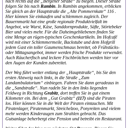
nach rechts auf die „Bergener Straße“ zu biegen.
Dieser Straße
folgen Sie bis nach
Rambin
. In Rambin angekommen, erblicken
Sie
gleich an der Hauptstraße die „Alte Pommernkate“ 116 .
Hier können Sie einkaufen
und schlemmen zugleich. Der
Bauernmarkt hat eine große regionale Produktvielfalt
im
Angebot, wie Wurst, Käse, Sanddornprodukte, Säfte, Störtebeker
Bier und
vieles mehr. Für die Daheimgebliebenen finden Sie
eine Menge an rügen-typischen
Geschenkartikeln. Im Hofcafé
wird mit einer Schlemmermeile, Backstube und dem
Hofgrill
jedem Gast ein toller Gaumenschmaus bereitet, ob Frühstücks-
oder Mittagsangebot,
immer werden frische Produkte verwendet.
Auch Räucherfisch und
leckere Fischbrötchen werden hier vor
den Augen der Kunden zubereitet.
Der Weg führt weiter entlang der „Hauptstraße“, bis Sie den
ersten Abzweig nach
links, in die Straße „Zum
Landambulatorium“ einbiegen. Fahren Sie dann geradeaus
in
die „Sandstraße“. Nun radeln Sie in den links liegenden
Feldweg in Richtung
Grabitz
,
dort treffen Sie in gut einem
Kilometer ein. Bei dem „Gut Grabitz“
(117)
sind
die Piraten
los. Hier können Sie in die Welt der Piraten
eintauchen. Mit
Piratenlager, Piratenmarkt, Streichelzoo,
Ponyreiten und vielem
mehr werden Kinderaugen
zum Strahlen gebracht. Das
Gutsanlage beherbergt
eine Pension und betreibt ein Restaurant.