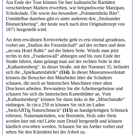
Am Ende der Tour können Sie hier kulinarische Raritäten
verschiedener Marken erwerben, wie beispielsweise Marzipan,
Schokolade, Öle sowie das besondere „Pommernbräu Bier“.
Unmittelbar daneben gibt es unter anderem den „Stralsunder
Bismarckhering“, der heute noch nach dem Originalrezept von
1871 hergestellt wird.
An dem erwähnten Kreisverkehr geht es erst einmal geradeaus,
vorbei am „Stadion der Freundschaft“ auf der rechten und dem
„arcona Hotel Baltic“ auf der linken Seite. Würde man jetzt
rechts in den „Frankenwall“ abbiegen und bis zum Ende der
Straße fahren, dann gelangt man auf der rechten Seite in den
„Katharinenberg“. In dieser Straße, mit der Nummer 35, befindet
sich die „Spielkartenfabrik“
(114)
. In dieser Museumswerkstatt
können die Besucher den Mitarbeiter über die Schultern
schauen, die noch an historischen Maschinen einer alten
Druckerei arbeiten. Bewundern Sie die Arbeitsergebnisse und
schauen Sie sich die historischen Kartenblätter an. Vom
„Katharinenberg“ können Sie dann links in die „Mönchstraße“
einbiegen. In circa 250 m können Sie sich im Laden
„SteinARTig Naturschmuck“
(115)
an handgefertigten Schmuck
erfreuen. Naturmaterialien, wie Bernstein, Holz oder Stein
werden hier mit viel Liebe zum Detail hergestellt und können
käuflich erworben werden. Schauen Sie im Atelier vorbei und
sehen Sie den Künstlern bei der Arbeit zu.