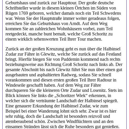
Geburtshaus und zurück zur Haupttour. Der große deutsche
Schriftsteller wurde in diesem kleinen Örtchen im Süden von
Rügen 1769 geboren, welcher damals noch ein Teil Schwedens
war. Wenn Sie der Hauptstraße immer weiter geradeaus folgen,
erreichen Sie das Geburtshaus von Arndt. Auf dem Weg
kommen Sie an zahlreichen Wohnhäusern vorbei, zum Teil
reetgedeckt, manche bunt bemalt, welche Groß Schoritz zu
einem wirklich sehenswerten Teil Ihrer Tour machen.
Zurück an der großen Kreuzung geht es nun über die Halbinsel
Zudar zur Fähre in Glewitz, welche Sie zurück auf das Festland
bringt. Hierfür biegen Sie von Puddemin kommend nach rechts
beziehungsweise aus Richtung Groß Schoritz nach links ab. Der
gesamte Abschnitt bis nach Glewitz führt Sie nun über einen gut
ausgebauten und asphaltierten Radweg, sodass Sie schnell
vorankommen und diesen ersten großen Teil Ihrer Radtour in
Windeseile geschafft haben. Auf dem Weg zur Fähre
durchqueren Sie die kleineren Orte Zudar und Losenitz. Stets im
Blick können Sie links die „Schoritzer Wiek“ erkennen, in
welcher sich die verträumte Landschaft der Halbinsel spiegelt.
Eine genauere Erkundung der Halbinsel Zudar, wie zum
Beispiel bei einer Wanderung lohnt sich sehr. Zwar ist es hier
sehr ruhig, doch die Landschaft ist besonders reizvoll und
atemberaubend schön. Zwischen Windflüchtern und an den
einsamen Stränden lässt sich die Ruhe besonders gut genießen.