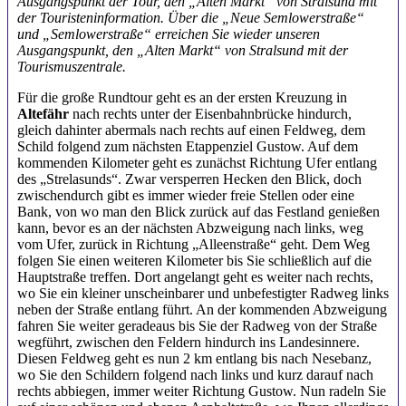
Ausgangspunkt
der Tour, den „Alten Markt“ von Stralsund mit
der
Touristeninformation. Über die „Neue Semlowerstraße“
und
„Semlowerstraße“ erreichen Sie wieder unseren
Ausgangspunkt,
den „Alten Markt“ von Stralsund mit der
Tourismuszentrale.
Für die große Rundtour geht es an der ersten Kreuzung in
Altefähr
nach rechts unter der Eisenbahnbrücke hindurch,
gleich dahinter abermals nach rechts auf einen Feldweg, dem
Schild folgend zum nächsten Etappenziel Gustow. Auf dem
kommenden Kilometer geht es zunächst Richtung Ufer entlang
des „Strelasunds“. Zwar versperren Hecken den Blick, doch
zwischendurch gibt es immer wieder freie Stellen oder eine
Bank, von wo man den Blick zurück auf das Festland genießen
kann, bevor es an der nächsten Abzweigung nach links, weg
vom Ufer, zurück in Richtung „Alleenstraße“ geht. Dem Weg
folgen Sie einen weiteren Kilometer bis Sie schließlich auf die
Hauptstraße treffen. Dort angelangt geht es weiter nach rechts,
wo Sie ein kleiner unscheinbarer und unbefestigter Radweg links
neben der Straße entlang führt. An der kommenden Abzweigung
fahren Sie weiter geradeaus bis Sie der Radweg von der Straße
wegführt, zwischen den Feldern hindurch ins Landesinnere.
Diesen Feldweg geht es nun 2 km entlang bis nach Nesebanz,
wo Sie den Schildern folgend nach links und kurz darauf nach
rechts abbiegen, immer weiter Richtung Gustow. Nun radeln Sie