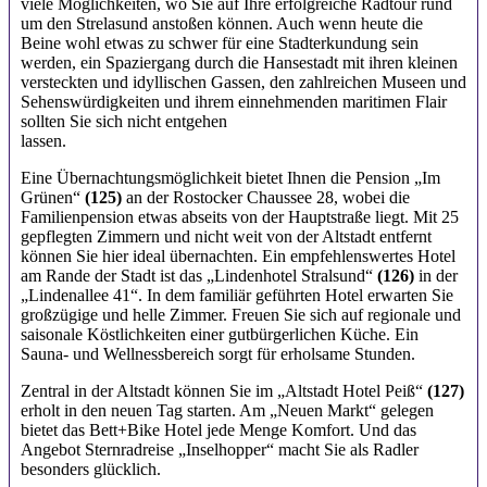
viele Möglichkeiten, wo Sie auf Ihre erfolgreiche Radtour rund
um den Strelasund anstoßen können. Auch wenn heute die
Beine wohl etwas zu schwer für eine Stadterkundung sein
werden, ein Spaziergang durch die Hansestadt mit ihren kleinen
versteckten und idyllischen Gassen, den zahlreichen Museen und
Sehenswürdigkeiten und ihrem einnehmenden maritimen Flair
sollten Sie sich nicht entgehen
lassen.
Eine Übernachtungsmöglichkeit bietet Ihnen die Pension „Im
Grünen“
(125)
an der Rostocker Chaussee 28, wobei die
Familienpension etwas abseits von der Hauptstraße liegt. Mit 25
gepflegten Zimmern und nicht weit von der Altstadt entfernt
können Sie hier ideal übernachten. Ein empfehlenswertes Hotel
am Rande der Stadt ist das „Lindenhotel Stralsund“
(126)
in der
„Lindenallee 41“. In dem familiär geführten Hotel erwarten Sie
großzügige und helle Zimmer. Freuen Sie sich auf regionale und
saisonale Köstlichkeiten einer gutbürgerlichen Küche. Ein
Sauna- und Wellnessbereich sorgt für erholsame Stunden.
Zentral in der Altstadt können Sie im „Altstadt Hotel Peiß“
(127)
erholt in den neuen Tag starten. Am „Neuen Markt“ gelegen
bietet das Bett+Bike Hotel jede Menge Komfort. Und das
Angebot Sternradreise „Inselhopper“ macht Sie als Radler
besonders glücklich.