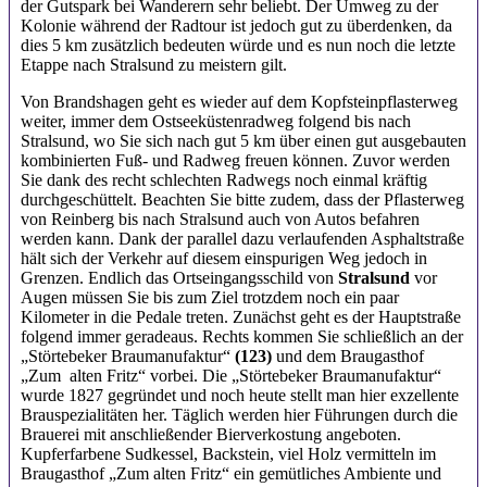
der Gutspark bei Wanderern sehr beliebt. Der Umweg zu der
Kolonie während der Radtour ist jedoch gut zu überdenken, da
dies 5 km zusätzlich bedeuten würde und es nun noch die letzte
Etappe nach Stralsund zu meistern gilt.
Von Brandshagen geht es wieder auf dem Kopfsteinpflasterweg
weiter, immer dem Ostseeküstenradweg folgend bis nach
Stralsund, wo Sie sich nach gut 5 km über einen gut ausgebauten
kombinierten Fuß- und Radweg freuen können. Zuvor werden
Sie dank des recht schlechten Radwegs noch einmal kräftig
durchgeschüttelt. Beachten Sie bitte zudem, dass der Pflasterweg
von Reinberg bis nach Stralsund auch von Autos befahren
werden kann. Dank der parallel dazu verlaufenden Asphaltstraße
hält sich der Verkehr auf diesem einspurigen Weg jedoch in
Grenzen. Endlich das Ortseingangsschild von
Stralsund
vor
Augen müssen Sie bis zum Ziel trotzdem noch ein paar
Kilometer in die Pedale treten. Zunächst geht es der Hauptstraße
folgend immer geradeaus. Rechts kommen Sie schließlich an der
„Störtebeker Braumanufaktur“
(123)
und dem Braugasthof
„Zum alten Fritz“ vorbei. Die „Störtebeker Braumanufaktur“
wurde 1827 gegründet und noch heute stellt man hier exzellente
Brauspezialitäten her. Täglich werden hier Führungen durch die
Brauerei mit anschließender Bierverkostung angeboten.
Kupferfarbene Sudkessel, Backstein, viel Holz vermitteln im
Braugasthof „Zum alten Fritz“ ein gemütliches Ambiente und