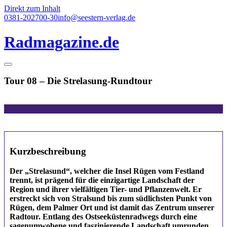
Direkt zum Inhalt
0381-202700-30
info@seestern-verlag.de
Radmagazine.de
Tour 08 – Die Strelasung-Rundtour
Kurzbeschreibung
Der „Strelasund“, welcher die Insel Rügen vom Festland
trennt, ist prägend für die einzigartige Landschaft der
Region und ihrer vielfältigen Tier- und Pflanzenwelt. Er
erstreckt sich von Stralsund bis zum südlichsten Punkt von
Rügen, dem Palmer Ort und ist damit das Zentrum unserer
Radtour. Entlang des Ostseeküstenradwegs durch eine
sagenumwobene und faszinierende Landschaft umrunden