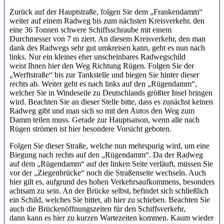
Zurück auf der Hauptstraße, folgen Sie dem „Frankendamm“
weiter auf einem Radweg bis zum nächsten Kreisverkehr, den
eine 36 Tonnen schwere Schiffsschraube mit einem
Durchmesser von 7 m ziert. An diesem Kreisverkehr, den man
dank des Radwegs sehr gut umkreisen kann, geht es nun nach
links. Nur ein kleines eher unscheinbares Radwegschild
weist Ihnen hier den Weg Richtung Rügen. Folgen Sie der
„Werftstraße“ bis zur Tankstelle und biegen Sie hinter dieser
rechts ab. Weiter geht es nach links auf den „Rügendamm“,
welcher Sie in Windeseile zu Deutschlands größter Insel bringen
wird. Beachten Sie an dieser Stelle bitte, dass es zunächst keinen
Radweg gibt und man sich so mit den Autos den Weg zum
Damm teilen muss. Gerade zur Hauptsaison, wenn alle nach
Rügen strömen ist hier besondere Vorsicht geboten.
Folgen Sie dieser Straße, welche nun mehrspurig wird, um eine
Biegung nach rechts auf den „Rügendamm“. Da der Radweg
auf dem „Rügendamm“ auf der linken Seite verläuft, müssen Sie
vor der „Ziegenbrücke“ noch die Straßenseite wechseln. Auch
hier gilt es, aufgrund des hohen Verkehrsaufkommens, besonders
achtsam zu sein. An der Brücke selbst, befindet sich schließlich
ein Schild, welches Sie bittet, ab hier zu schieben. Beachten Sie
auch die Brückenöffnungszeiten für den Schiffsverkehr,
dann kann es hier zu kurzen Wartezeiten kommen. Kaum wieder