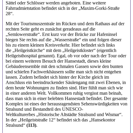
Sättel oder Schlösser werden angeboten. Eine weitere
Fahrradmietstation befindet sich in der „Maxim-Gorki-Straße
28“.
Mit der Tourismuszentrale im Rücken und dem Rathaus auf der
rechten Seite geht es zunächst geradeaus auf die
„Semlowerstraße“. Erst kurz vor der Brücke zur Hafeninsel
biegen Sie rechts auf die „Wasserstraße“ ein und folgen dieser
bis zu einem kleinen Kreisverkehr. Hier befindet sich links
die „Heilgeistkirche“ mit dem „Heilgeistkloster“ (eigentlich
Heilgeisthospital genannt). Egal, ob vor oder nach der Tour oder
bei einem weiteren Besuch der Hansestadt, dieses kleine
Gebäudeensemble mit den schmalen Gassen sowie den bunten
und schiefen Fachwerkhäusern sollte man sich nicht entgehen
lassen. Zudem befindet sich hinter der Kirche gleich im
Anschluss ein beeindruckender Säulengang mit zwei Ebenen, in
dem heute Wohnungen zu finden sind. Hier fühlt man sich wie
in einer anderen Welt. Vollkommen ruhig vergisst man beinah,
dass man sich in einer belebten Hansestadt befindet. Der gesamte
Komplex ist eines der herausragendsten Sehenswürdigkeiten von
Stralsund und Bestandteil des UNESCO-
Weltkulturerbes „Historische Altstädte Stralsund und Wismar“.
In der „Heilgeiststraße 12“ befindet sich das „Hansekontor
Stralsund“
(113)
.