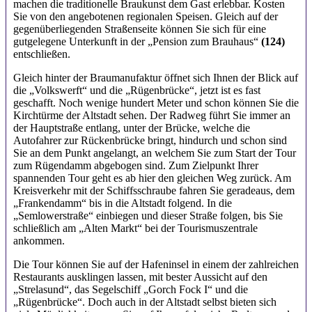
machen die traditionelle Braukunst dem Gast erlebbar. Kosten
Sie von den angebotenen regionalen Speisen. Gleich auf der
gegenüberliegenden Straßenseite können Sie sich für eine
gutgelegene Unterkunft in der „Pension zum Brauhaus“
(124)
entschließen.
Gleich hinter der Braumanufaktur öffnet sich Ihnen der Blick auf
die „Volkswerft“ und die „Rügenbrücke“, jetzt ist es fast
geschafft. Noch wenige hundert Meter und schon können Sie die
Kirchtürme der Altstadt sehen. Der Radweg führt Sie immer an
der Hauptstraße entlang, unter der Brücke, welche die
Autofahrer zur Rückenbrücke bringt, hindurch und schon sind
Sie an dem Punkt angelangt, an welchem Sie zum Start der Tour
zum Rügendamm abgebogen sind. Zum Zielpunkt Ihrer
spannenden Tour geht es ab hier den gleichen Weg zurück. Am
Kreisverkehr mit der Schiffsschraube fahren Sie geradeaus, dem
„Frankendamm“ bis in die Altstadt folgend. In die
„Semlowerstraße“ einbiegen und dieser Straße folgen, bis Sie
schließlich am „Alten Markt“ bei der Tourismuszentrale
ankommen.
Die Tour können Sie auf der Hafeninsel in einem der zahlreichen
Restaurants ausklingen lassen, mit bester Aussicht auf den
„Strelasund“, das Segelschiff „Gorch Fock I“ und die
„Rügenbrücke“. Doch auch in der Altstadt selbst bieten sich