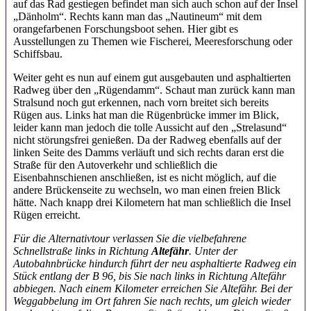
auf das Rad gestiegen befindet man sich auch schon auf der Insel
„Dänholm“. Rechts kann man das „Nautineum“ mit dem
orangefarbenen Forschungsboot sehen. Hier gibt es
Ausstellungen zu Themen wie Fischerei, Meeresforschung oder
Schiffsbau.
Weiter geht es nun auf einem gut ausgebauten und asphaltierten
Radweg über den „Rügendamm“. Schaut man zurück kann man
Stralsund noch gut erkennen, nach vorn breitet sich bereits
Rügen aus. Links hat man die Rügenbrücke immer im Blick,
leider kann man jedoch die tolle Aussicht auf den „Strelasund“
nicht störungsfrei genießen. Da der Radweg ebenfalls auf der
linken Seite des Damms verläuft und sich rechts daran erst die
Straße für den Autoverkehr und schließlich die
Eisenbahnschienen anschließen, ist es nicht möglich, auf die
andere Brückenseite zu wechseln, wo man einen freien Blick
hätte. Nach knapp drei Kilometern hat man schließlich die Insel
Rügen erreicht.
Für die Alternativtour verlassen Sie die vielbefahrene
Schnellstraße links in Richtung
Altefähr
. Unter der
Autobahnbrücke hindurch führt der neu asphaltierte
Radweg ein
Stück entlang der B 96, bis Sie nach links in Richtung Altefähr
abbiegen.
Nach einem Kilometer erreichen Sie Altefähr. Bei der
Weggabbelung im Ort fahren
Sie nach rechts, um gleich wieder