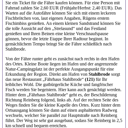
Sie ein Ticket für die Fähre kaufen können. Für eine Person mit
Fahrrad zahlen Sie 2,60 EUR (Frühjahr/Herbst: 2,40 EUR). Das
Warten auf die Autofähre können Sie sich mit einem leckeren
Fischbrötchen von, laut eigenen Angaben, Rügens erstem
Fischimbiss genießen. An einem kleinen Sandstrand können Sie
die tolle Aussicht auf den „Strelasund“ und das Festland
genießen und Ihren Beinen eine kleine Verschnaufspause
gönnen, bevor die letzte Etappe Ihrer Radtour beginnt. In
gemächlichem Tempo bringt Sie die Fähre schließlich nach
Stahlbrode.
Von der Fähre runter geht es zunächst nach rechts in den Hafen
des Ortes. Kleine Boote liegen im Hafen und der angrenzende
Natur-Campingplatz ist der perfekte Ausgangspunkt für eine
Erkundung der Region. Direkt am Hafen von
Stahlbrode
sorgt
das neue Restaurant „Fährhaus Stahlbrode“
(121)
für Ihr
leibliches Wohl. Die gutbürgerliche Küche und fangfrischer
Fisch werden Sie begeistern. Hier kann auch genächtigt werden.
Hinter dem „Fährhaus Stahlbrode“ geht es, der Beschilderung
Richtung Reinberg folgend, links ab. Auf der rechten Seite des
Weges finden Sie die kleine Kapelle des Ortes. Kurz hinter dem
Ortsausgang können Sie dann auf einen asphaltierten Radweg
wechseln, welcher Sie parallel zur Hauptstraße nach Reinberg
führt. Der Weg ist sehr gut ausgebaut, sodass Sie Reinberg in 2,5
km schnell und bequem erreichen.