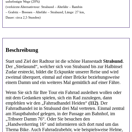
unbefestigte Wege (20%)
(verkürzte Alternativtour: Stralsund – Altefähr – Rambin
– Grabitz – Breesen – Altefähr – Stralsund; Länge: 27 km,
Dauer: circa 2,5 Stunden)
Beschreibung
Start und Ziel der Radtour ist die schöne Hansestadt
Stralsund
.
Der „Strelasund“, welcher sich von Stralsund bis zur Halbinsel
Zudar erstreckt, bildet die Eckpunkte unserer Reise und wird
zweimal überquert, einmal auf einer Brücke beziehungsweise
einem Damm und ein weiteres Mal gemütlich auf einer Fähre.
Wenn Sie sich für Ihre Tour ein Fahrrad ausleihen wollen oder
mit dem Gedanken spielen, sich ein Rad zuzulegen, dann
empfehlen wir den „Fahrradhandel Heiden“
(112)
. Der
Fahrradhandel ist in Stralsund drei Mal vertreten. Einmal zentral
am Hauptbahnhof gelegen, in der Passage am Bahnhof, im
„Tribseer Damm 76“. Oder Sie besuchen den
„Handwerkerring 16“ und informieren sich dort rund um das
Thema Bike. Auch Fahrradzubehör, wie beispielsweise Helme,