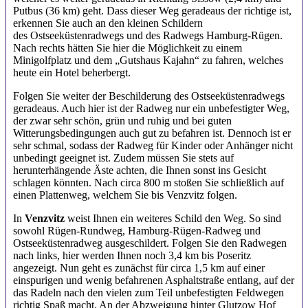
Putbus (36 km) geht. Dass dieser Weg geradeaus der richtige ist,
erkennen Sie auch an den kleinen Schildern
des Ostseeküstenradwegs und des Radwegs Hamburg-Rügen.
Nach rechts hätten Sie hier die Möglichkeit zu einem
Minigolfplatz und dem „Gutshaus Kajahn“ zu fahren, welches
heute ein Hotel beherbergt.
Folgen Sie weiter der Beschilderung des Ostseeküstenradwegs
geradeaus. Auch hier ist der Radweg nur ein unbefestigter Weg,
der zwar sehr schön, grün und ruhig und bei guten
Witterungsbedingungen auch gut zu befahren ist. Dennoch ist er
sehr schmal, sodass der Radweg für Kinder oder Anhänger nicht
unbedingt geeignet ist. Zudem müssen Sie stets auf
herunterhängende Äste achten, die Ihnen sonst ins Gesicht
schlagen könnten. Nach circa 800 m stoßen Sie schließlich auf
einen Plattenweg, welchem Sie bis Venzvitz folgen.
In
Venzvitz
weist Ihnen ein weiteres Schild den Weg. So sind
sowohl Rügen-Rundweg, Hamburg-Rügen-Radweg und
Ostseeküstenradweg ausgeschildert. Folgen Sie den Radwegen
nach links, hier werden Ihnen noch 3,4 km bis Poseritz
angezeigt. Nun geht es zunächst für circa 1,5 km auf einer
einspurigen und wenig befahrenen Asphaltstraße entlang, auf der
das Radeln nach den vielen zum Teil unbefestigten Feldwegen
richtig Spaß macht. An der Abzweigung hinter Glutzow Hof