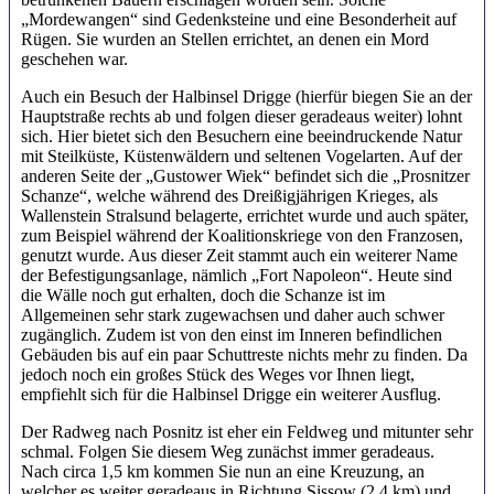
„Mordewangen“ sind Gedenksteine und eine Besonderheit auf
Rügen. Sie wurden an Stellen errichtet, an denen ein Mord
geschehen war.
Auch ein Besuch der Halbinsel Drigge (hierfür biegen Sie an der
Hauptstraße rechts ab und folgen dieser geradeaus weiter) lohnt
sich. Hier bietet sich den Besuchern eine beeindruckende Natur
mit Steilküste, Küstenwäldern und seltenen Vogelarten. Auf der
anderen Seite der „Gustower Wiek“ befindet sich die „Prosnitzer
Schanze“, welche während des Dreißigjährigen Krieges, als
Wallenstein Stralsund belagerte, errichtet wurde und auch später,
zum Beispiel während der Koalitionskriege von den Franzosen,
genutzt wurde. Aus dieser Zeit stammt auch ein weiterer Name
der Befestigungsanlage, nämlich „Fort Napoleon“. Heute sind
die Wälle noch gut erhalten, doch die Schanze ist im
Allgemeinen sehr stark zugewachsen und daher auch schwer
zugänglich. Zudem ist von den einst im Inneren befindlichen
Gebäuden bis auf ein paar Schuttreste nichts mehr zu finden. Da
jedoch noch ein großes Stück des Weges vor Ihnen liegt,
empfiehlt sich für die Halbinsel Drigge ein weiterer Ausflug.
Der Radweg nach Posnitz ist eher ein Feldweg und mitunter sehr
schmal. Folgen Sie diesem Weg zunächst immer geradeaus.
Nach circa 1,5 km kommen Sie nun an eine Kreuzung, an
welcher es weiter geradeaus in Richtung Sissow (2,4 km) und