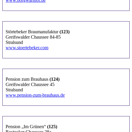
www.borgwarthof.de
Störtebeker Braumanufaktur
(123)
Greifswalder Chaussee 84-85
Stralsund
www.stoertebeker.com
Pension zum Brauhaus
(124)
Greifswalder Chaussee 45
Stralsund
www.pension-zum-brauhaus.de
Pension „Im Grünen“
(125)
Rostocker Chaussee 28a