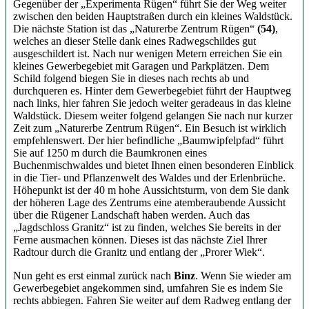
Gegenüber der „Experimenta Rügen“ führt Sie der Weg weiter
zwischen den beiden Hauptstraßen durch ein kleines Waldstück.
Die nächste Station ist das „Naturerbe Zentrum Rügen“
(54)
,
welches an dieser Stelle dank eines Radwegschildes gut
ausgeschildert ist. Nach nur wenigen Metern erreichen Sie ein
kleines Gewerbegebiet mit Garagen und Parkplätzen. Dem
Schild folgend biegen Sie in dieses nach rechts ab und
durchqueren es. Hinter dem Gewerbegebiet führt der Hauptweg
nach links, hier fahren Sie jedoch weiter geradeaus in das kleine
Waldstück. Diesem weiter folgend gelangen Sie nach nur kurzer
Zeit zum „Naturerbe Zentrum Rügen“. Ein Besuch ist wirklich
empfehlenswert. Der hier befindliche „Baumwipfelpfad“ führt
Sie auf 1250 m durch die Baumkronen eines
Buchenmischwaldes und bietet Ihnen einen besonderen Einblick
in die Tier- und Pflanzenwelt des Waldes und der Erlenbrüche.
Höhepunkt ist der 40 m hohe Aussichtsturm, von dem Sie dank
der höheren Lage des Zentrums eine atemberaubende Aussicht
über die Rügener Landschaft haben werden. Auch das
„Jagdschloss Granitz“ ist zu finden, welches Sie bereits in der
Ferne ausmachen können. Dieses ist das nächste Ziel Ihrer
Radtour durch die Granitz und entlang der „Prorer Wiek“.
Nun geht es erst einmal zurück nach
Binz
. Wenn Sie wieder am
Gewerbegebiet angekommen sind, umfahren Sie es indem Sie
rechts abbiegen. Fahren Sie weiter auf dem Radweg entlang der