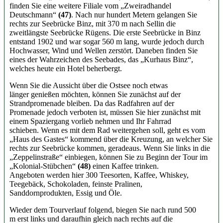
finden Sie eine weitere Filiale vom „Zweiradhandel
Deutschmann“
(47)
. Nach nur hundert Metern gelangen Sie
rechts zur Seebrücke Binz, mit 370 m nach Sellin die
zweitlängste Seebrücke Rügens. Die erste Seebrücke in Binz
entstand 1902 und war sogar 560 m lang, wurde jedoch durch
Hochwasser, Wind und Wellen zerstört. Daneben finden Sie
eines der Wahrzeichen des Seebades, das „Kurhaus Binz“,
welches heute ein Hotel beherbergt.
Wenn Sie die Aussicht über die Ostsee noch etwas
länger genießen möchten, können Sie zunächst auf der
Strandpromenade bleiben. Da das Radfahren auf der
Promenade jedoch verboten ist, müssen Sie hier zunächst mit
einem Spaziergang vorlieb nehmen und Ihr Fahrrad
schieben. Wenn es mit dem Rad weitergehen soll, geht es vom
„Haus des Gastes“ kommend über die Kreuzung, an welcher Sie
rechts zur Seebrücke kommen, geradeaus. Wenn Sie links in die
„Zeppelinstraße“ einbiegen, können Sie zu Beginn der Tour im
„Kolonial-Stübchen“
(48)
einen Kaffee trinken.
Angeboten werden hier 300 Teesorten, Kaffee, Whiskey,
Teegebäck, Schokoladen, feinste Pralinen,
Sanddornprodukten, Essig und Öle.
Wieder dem Tourverlauf folgend, biegen Sie nach rund 500
m erst links und daraufhin gleich nach rechts auf die