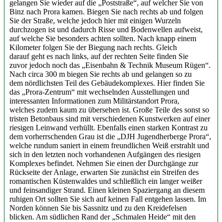
gelangen Sie wieder auf die „Poststraße“, auf welcher Sie von
Binz nach Prora kamen. Biegen Sie nach rechts ab und folgen
Sie der Straße, welche jedoch hier mit einigen Wurzeln
durchzogen ist und dadurch Risse und Bodenwellen aufweist,
auf welche Sie besonders achten sollten. Nach knapp einem
Kilometer folgen Sie der Biegung nach rechts. Gleich
darauf geht es nach links, auf der rechten Seite finden Sie
zuvor jedoch noch das „Eisenbahn & Technik Museum Rügen“.
Nach circa 300 m biegen Sie rechts ab und gelangen so zu
dem nördlichsten Teil des Gebäudekomplexes. Hier finden Sie
das „Prora-Zentrum“ mit wechselnden Ausstellungen und
interessanten Informationen zum Militärstandort Prora,
welches zudem kaum zu übersehen ist. Große Teile des sonst so
tristen Betonbaus sind mit verschiedenen Kunstwerken auf einer
riesigen Leinwand verhüllt. Ebenfalls einen starken Kontrast zu
dem vorherrschenden Grau ist die „DJH Jugendherberge Prora“,
welche rundum saniert in einem freundlichen Weiß erstrahlt und
sich in den letzten noch vorhandenen Aufgängen des riesigen
Komplexes befindet. Nehmen Sie einen der Durchgänge zur
Rückseite der Anlage, erwarten Sie zunächst ein Streifen des
romantischen Küstenwaldes und schließlich ein langer weißer
und feinsandiger Strand. Einen kleinen Spaziergang an diesem
ruhigen Ort sollten Sie sich auf keinen Fall entgehen lassen. Im
Norden können Sie bis Sassnitz und zu den Kreidefelsen
blicken. Am südlichen Rand der „Schmalen Heide“ mit den