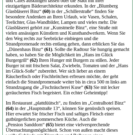
und Cafés ausklingen lassen oder die Stadt mit ihrer
einzigartigen Bäderarchitektur erkunden. In der „Blumberg
Glasbläserei Binz“
(60)
in der „Schillerstraße“ finden Sie
besondere Andenken an Ihren Urlaub, wie Vasen, Schalen,
Teelichter, Glas-Wandbilder, Lampen und vieles mehr. Die
Glasbläserei gehört zur „Kunstmeile Binz“, eine Straße mit
vielen ansässigen Künstlern und Kunsthandwerkern. Wenn Sie
den Weg rechts zur Seebrücke einbiegen und die
Strandpromenade rechts entlang gehen, dann erblicken Sie das
„Dünenhaus Binz“
(61)
. Sollte die Radtour Sie hungrig gemacht
haben, so haben Sie die Möglichkeit im „Hans im Glück
Burgergrill“
(62)
Ihren Hunger mit Burgern zu stillen. Jeder
Burger ist mit frischem Salat, Zwiebeln, Tomaten und der „Hans
im Glück-Soße“ zubereitet. Wer sich lieber an einem
Räucherfisch oder Fischbrötchen erfreuen möchte, der geht
einfach die Strandpromenade weiter bis in circa 500 m links am
Strandzugang die „Fischräucherei Kuse“
(63)
Sie mit lecker
geräucherten Fisch begeistert. Ein echter Geheimtipp!
Im Restaurant „plattdüütsch“, zu finden im „Centralhotel Binz“
(64)
in der „Hauptstraße 13“, können Sie genüsslich speisen.
Hier erwartet Sie frischer Fisch und saftiges Fleisch einer
gutbürgerlichen pommerschen Küche. Auch die
„Pension Sanddorn“
(65)
bietet eine vielversprechende
Übernachtungsmöglichkeit. Schon von außen macht dieses