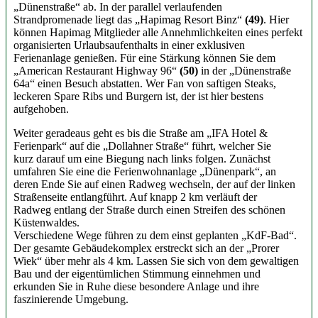
„Dünenstraße“ ab. In der parallel verlaufenden
Strandpromenade liegt das „Hapimag Resort Binz“
(49)
. Hier
können Hapimag Mitglieder alle Annehmlichkeiten eines perfekt
organisierten Urlaubsaufenthalts in einer exklusiven
Ferienanlage genießen. Für eine Stärkung können Sie dem
„American Restaurant Highway 96“
(50)
in der „Dünenstraße
64a“ einen Besuch abstatten. Wer Fan von saftigen Steaks,
leckeren Spare Ribs und Burgern ist, der ist hier bestens
aufgehoben.
Weiter geradeaus geht es bis die Straße am „IFA Hotel &
Ferienpark“ auf die „Dollahner Straße“ führt, welcher Sie
kurz darauf um eine Biegung nach links folgen. Zunächst
umfahren Sie eine die Ferienwohnanlage „Dünenpark“, an
deren Ende Sie auf einen Radweg wechseln, der auf der linken
Straßenseite entlangführt. Auf knapp 2 km verläuft der
Radweg entlang der Straße durch einen Streifen des schönen
Küstenwaldes.
Verschiedene Wege führen zu dem einst geplanten „KdF-Bad“.
Der gesamte Gebäudekomplex erstreckt sich an der „Prorer
Wiek“ über mehr als 4 km. Lassen Sie sich von dem gewaltigen
Bau und der eigentümlichen Stimmung einnehmen und
erkunden Sie in Ruhe diese besondere Anlage und ihre
faszinierende Umgebung.