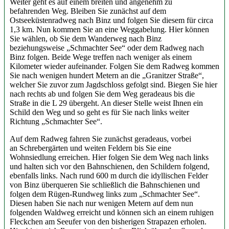
Weiter geht es auf einem breiten und angenehm zu
befahrenden Weg. Bleiben Sie zunächst auf dem
Ostseeküstenradweg nach Binz und folgen Sie diesem für circa
1,3 km. Nun kommen Sie an eine Weggabelung. Hier können
Sie wählen, ob Sie dem Wanderweg nach Binz
beziehungsweise „Schmachter See“ oder dem Radweg nach
Binz folgen. Beide Wege treffen nach weniger als einem
Kilometer wieder aufeinander. Folgen Sie dem Radweg kommen
Sie nach wenigen hundert Metern an die „Granitzer Straße“,
welcher Sie zuvor zum Jagdschloss gefolgt sind. Biegen Sie hier
nach rechts ab und folgen Sie dem Weg geradeaus bis die
Straße in die L 29 übergeht. An dieser Stelle weist Ihnen ein
Schild den Weg und so geht es für Sie nach links weiter
Richtung „Schmachter See“.
Auf dem Radweg fahren Sie zunächst geradeaus, vorbei
an Schrebergärten und weiten Feldern bis Sie eine
Wohnsiedlung erreichen. Hier folgen Sie dem Weg nach links
und halten sich vor den Bahnschienen, den Schildern folgend,
ebenfalls links. Nach rund 600 m durch die idyllischen Felder
von Binz überqueren Sie schließlich die Bahnschienen und
folgen dem Rügen-Rundweg links zum „Schmachter See“.
Diesen haben Sie nach nur wenigen Metern auf dem nun
folgenden Waldweg erreicht und können sich an einem ruhigen
Fleckchen am Seeufer von den bisherigen Strapazen erholen.