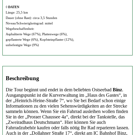
◊ DATEN
Länge: 25,5 km
Dauer (ohne Rast): circa 3,5 Stunden
Niveau/Schwierigkeitsgrad: mittel
Wegebeschaffenheit:
Asphaltierte Wege (67%), Plattenwege (6%),
gepflasterte Wege (6%), Kopfsteinpflaster (12%),
unbefestigte Wege (9%)
Beschreibung
Die Tour beginnt und endet in dem beliebten Ostseebad
Binz
.
Ausgangspunkt ist die Kurverwaltung im „Haus des Gastes“, in
der „Heinrich-Heine-Straße 7“, wo Sie bei Bedarf schon einige
Informationen zu den vielen Sehenswürdigkeiten an der Strecke
sammeln können. Wenn Sie ein Fahrrad ausleihen wollen finden
Sie in der „Proraer Chaussee 4a“, direkt bei der Tankstelle, das
„Zweiradhaus Deutschmann“. Hier können Sie auch
Fahrradzubehör kaufen oder falls nötig Ihr Rad reparieren lassen.
Auch in der „Dollahner Straße 17“, direkt am IC Bahnhof Binz,