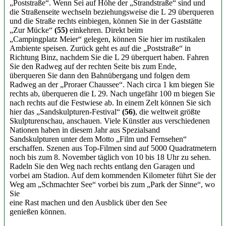
„Poststraße“. Wenn Sei auf Höhe der „Strandstraße“ sind und
die Straßenseite wechseln beziehungsweise die L 29 überqueren
und die Straße rechts einbiegen, können Sie in der Gaststätte
„Zur Mücke“
(55)
einkehren. Direkt beim
„Campingplatz Meier“ gelegen, können Sie hier im rustikalen
Ambiente speisen. Zurück geht es auf die „Poststraße“ in
Richtung Binz, nachdem Sie die L 29 überquert haben. Fahren
Sie den Radweg auf der rechten Seite bis zum Ende,
überqueren Sie dann den Bahnübergang und folgen dem
Radweg an der „Proraer Chaussee“. Nach circa 1 km biegen Sie
rechts ab, überqueren die L 29. Nach ungefähr 100 m biegen Sie
nach rechts auf die Festwiese ab. In einem Zelt können Sie sich
hier das „Sandskulpturen-Festival“
(56)
, die weltweit größte
Skulpturenschau, anschauen. Viele Künstler aus verschiedenen
Nationen haben in diesem Jahr aus Spezialsand
Sandskulpturen unter dem Motto „Film und Fernsehen“
erschaffen. Szenen aus Top-Filmen sind auf 5000 Quadratmetern
noch bis zum 8. November täglich von 10 bis 18 Uhr zu sehen.
Radeln Sie den Weg nach rechts entlang den Garagen und
vorbei am Stadion. Auf dem kommenden Kilometer führt Sie der
Weg am „Schmachter See“ vorbei bis zum „Park der Sinne“, wo
Sie
eine Rast machen und den Ausblick über den See
genießen können.