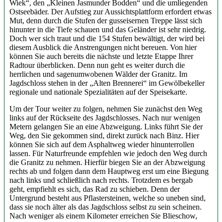
Wiek“, den „Kleinen Jasmunder Bodden“ und die umliegenden
Ostseebäder. Der Aufstieg zur Aussichtsplattform erfordert etwas
Mut, denn durch die Stufen der gusseisernen Treppe lässt sich
hinunter in die Tiefe schauen und das Geländer ist sehr niedrig.
Doch wer sich traut und die 154 Stufen bewältigt, der wird bei
diesem Ausblick die Anstrengungen nicht bereuen. Von hier
können Sie auch bereits die nächste und letzte Etappe Ihrer
Radtour überblicken. Denn nun geht es weiter durch die
herrlichen und sagenumwobenen Wälder der Granitz. Im
Jagdschloss stehen in der „Alten Brennerei“ im Gewölbekeller
regionale und nationale Spezialitäten auf der Speisekarte.
Um der Tour weiter zu folgen, nehmen Sie zunächst den Weg
links auf der Rückseite des Jagdschlosses. Nach nur wenigen
Metern gelangen Sie an eine Abzweigung. Links führt Sie der
Weg, den Sie gekommen sind, direkt zurück nach Binz. Hier
können Sie sich auf dem Asphaltweg wieder hinunterrollen
lassen. Für Naturfreunde empfehlen wie jedoch den Weg durch
die Granitz zu nehmen. Hierfür biegen Sie an der Abzweigung
rechts ab und folgen dann dem Hauptweg erst um eine Biegung
nach links und schließlich nach rechts. Trotzdem es bergab
geht, empfiehlt es sich, das Rad zu schieben. Denn der
Untergrund besteht aus Pflastersteinen, welche so uneben sind,
dass sie noch älter als das Jagdschloss selbst zu sein scheinen.
Nach weniger als einem Kilometer erreichen Sie Blieschow,