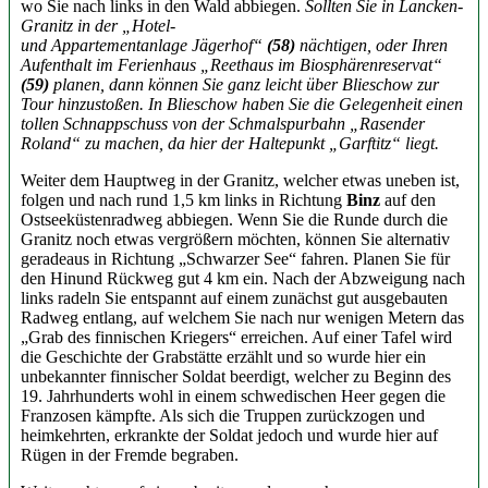
wo Sie nach links in den Wald abbiegen.
Sollten Sie in Lancken-
Granitz in der „Hotel-
und Appartementanlage Jägerhof“
(58)
nächtigen, oder Ihren
Aufenthalt im
Ferienhaus „Reethaus im Biosphärenreservat“
(59)
planen, dann können Sie ganz
leicht über Blieschow zur
Tour hinzustoßen. In Blieschow haben Sie die Gelegenheit
einen
tollen Schnappschuss von der Schmalspurbahn „Rasender
Roland“ zu
machen, da hier der Haltepunkt „Garftitz“ liegt.
Weiter dem Hauptweg in der Granitz, welcher etwas uneben ist,
folgen und nach rund 1,5 km links in Richtung
Binz
auf den
Ostseeküstenradweg abbiegen. Wenn Sie die Runde durch die
Granitz noch etwas vergrößern möchten, können Sie alternativ
geradeaus in Richtung „Schwarzer See“ fahren. Planen Sie für
den Hinund Rückweg gut 4 km ein. Nach der Abzweigung nach
links radeln Sie entspannt auf einem zunächst gut ausgebauten
Radweg entlang, auf welchem Sie nach nur wenigen Metern das
„Grab des finnischen Kriegers“ erreichen. Auf einer Tafel wird
die Geschichte der Grabstätte erzählt und so wurde hier ein
unbekannter finnischer Soldat beerdigt, welcher zu Beginn des
19. Jahrhunderts wohl in einem schwedischen Heer gegen die
Franzosen kämpfte. Als sich die Truppen zurückzogen und
heimkehrten, erkrankte der Soldat jedoch und wurde hier auf
Rügen in der Fremde begraben.