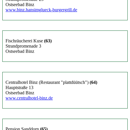
Ostseebad Binz
www.binz.hansimglueck-burgergrill.de
Fischräucherei Kuse
(63)
Strandpromenade 3
Ostseebad Binz
Centralhotel Binz (Restaurant "plattdüütsch")
(64)
Hauptstraße 13
Ostseebad Binz
www.centralhotel-binz.de
Pension Sanddorn
(65)