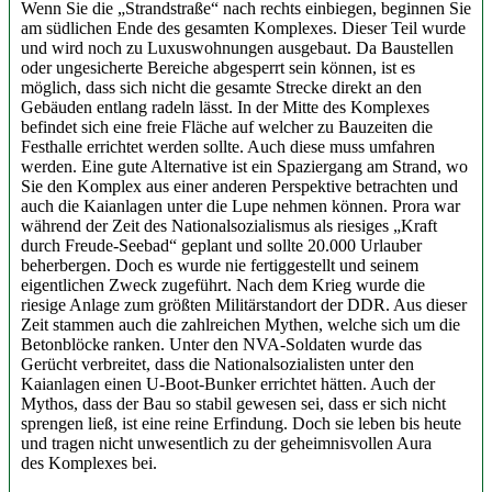
Wenn Sie die „Strandstraße“ nach rechts einbiegen, beginnen Sie
am südlichen Ende des gesamten Komplexes. Dieser Teil wurde
und wird noch zu Luxuswohnungen ausgebaut. Da Baustellen
oder ungesicherte Bereiche abgesperrt sein können, ist es
möglich, dass sich nicht die gesamte Strecke direkt an den
Gebäuden entlang radeln lässt. In der Mitte des Komplexes
befindet sich eine freie Fläche auf welcher zu Bauzeiten die
Festhalle errichtet werden sollte. Auch diese muss umfahren
werden. Eine gute Alternative ist ein Spaziergang am Strand, wo
Sie den Komplex aus einer anderen Perspektive betrachten und
auch die Kaianlagen unter die Lupe nehmen können. Prora war
während der Zeit des Nationalsozialismus als riesiges „Kraft
durch Freude-Seebad“ geplant und sollte 20.000 Urlauber
beherbergen. Doch es wurde nie fertiggestellt und seinem
eigentlichen Zweck zugeführt. Nach dem Krieg wurde die
riesige Anlage zum größten Militärstandort der DDR. Aus dieser
Zeit stammen auch die zahlreichen Mythen, welche sich um die
Betonblöcke ranken. Unter den NVA-Soldaten wurde das
Gerücht verbreitet, dass die Nationalsozialisten unter den
Kaianlagen einen U-Boot-Bunker errichtet hätten. Auch der
Mythos, dass der Bau so stabil gewesen sei, dass er sich nicht
sprengen ließ, ist eine reine Erfindung. Doch sie leben bis heute
und tragen nicht unwesentlich zu der geheimnisvollen Aura
des Komplexes bei.