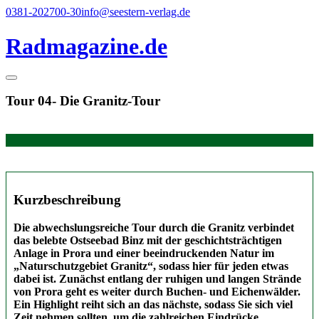
Direkt
0381-202700-30
info@seestern-verlag.de
zum
Inhalt
Radmagazine.de
Tour 04- Die Granitz-Tour
Kurzbeschreibung
Die abwechslungsreiche Tour durch die Granitz verbindet
das belebte Ostseebad Binz mit der geschichtsträchtigen
Anlage in Prora und einer
beeindruckenden Natur im
„Naturschutzgebiet Granitz“, sodass hier für jeden etwas
dabei ist. Zunächst entlang der ruhigen und langen Strände
von Prora geht es weiter durch Buchen- und Eichenwälder.
Ein Highlight reiht sich an das nächste, sodass Sie sich viel
Zeit nehmen sollten, um die zahlreichen Eindrücke