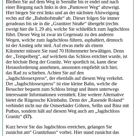
Bleiben Sie auf dem Weg in Seenähe bis er endet und nach
einer Biegung nach links in den „Pantower Weg“ abzweigt.
Hier biegen Sie erst links und an der nächsten Abzweigung
rechts auf die „Bahnhofstraße“ ab. Dieser folgen Sie immer
geradeaus bis sie in die „Granitzer Straße“ übergeht (rechts
zweigt hier die L 29 ab), welche Sie schließlich zum Jagdschloss
führt. Dieser Weg ist zwar im Gegensatz zu den anderen
Wegen, welche zum Jagdschloss führen, asphaltiert, dennoch
ist der Anstieg sehr steil. Auf etwas mehr als einem
Kilometer müssen Sie rund 70 Höhenmeter bewältigen. Denn
der „Tempelberg“, auf welchem das Schloss errichtet wurde, ist
der höchste Berg der Granitz. Wer sportlich ist, kann diese
Herausforderung annehmen, ansonsten empfiehlt sich hier,
das Rad zu schieben. Achten Sie auf den
„Jagdschlossexpress“, der ebenfalls auf diesem Weg verkehrt.
Der „Jagdschlossexpress“ ist eine kleine Bahn, welche die
Besucher bequem zum Schloss bringt und ihnen unterwegs
interessante Informationen vermittelt. Eine weitere Alternative
bietet die Rügensche Kleinbahn. Denn der „Rasende Roland“
verbindet nicht nur die Ostseebäder Göhren, Sellin und Binz mit
Putbus, sondern hält auf diesem Weg auch am „Jagdschloss
Granitz“
(57)
.
Kurz bevor Sie das Jagdschloss erreichen, gelangen Sie
zunächst am“ Granitzhaus“ vorbei. Hier stand zunächst das