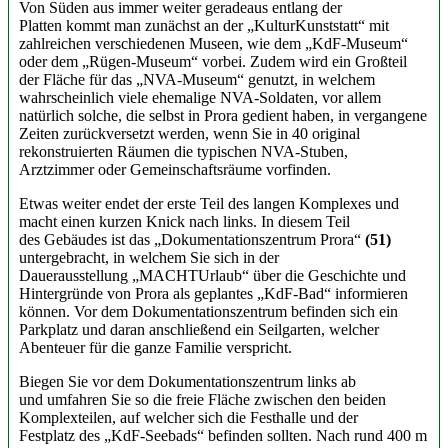
Von Süden aus immer weiter geradeaus entlang der
Platten kommt man zunächst an der „KulturKunststatt“ mit
zahlreichen verschiedenen Museen, wie dem „KdF-Museum“
oder dem „Rügen-Museum“ vorbei. Zudem wird ein Großteil
der Fläche für das „NVA-Museum“ genutzt, in welchem
wahrscheinlich viele ehemalige NVA-Soldaten, vor allem
natürlich solche, die selbst in Prora gedient haben, in vergangene
Zeiten zurückversetzt werden, wenn Sie in 40 original
rekonstruierten Räumen die typischen NVA-Stuben,
Arztzimmer oder Gemeinschaftsräume vorfinden.
Etwas weiter endet der erste Teil des langen Komplexes und
macht einen kurzen Knick nach links. In diesem Teil
des Gebäudes ist das „Dokumentationszentrum Prora“
(51)
untergebracht, in welchem Sie sich in der
Dauerausstellung „MACHTUrlaub“ über die Geschichte und
Hintergründe von Prora als geplantes „KdF-Bad“ informieren
können. Vor dem Dokumentationszentrum befinden sich ein
Parkplatz und daran anschließend ein Seilgarten, welcher
Abenteuer für die ganze Familie verspricht.
Biegen Sie vor dem Dokumentationszentrum links ab
und umfahren Sie so die freie Fläche zwischen den beiden
Komplexteilen, auf welcher sich die Festhalle und der
Festplatz des „KdF-Seebads“ befinden sollten. Nach rund 400 m