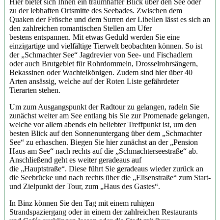
Hier bietet sich Ihnen ein traumhafter Blick über den See oder
zu der lebhaften Ortsmitte des Seebades. Zwischen dem
Quaken der Frösche und dem Surren der Libellen lässt es sich an
den zahlreichen romantischen Stellen am Ufer
bestens entspannen. Mit etwas Geduld werden Sie eine
einzigartige und vielfältige Tierwelt beobachten können. So ist
der „Schmachter See“ Jagdrevier von See- und Fischadlern
oder auch Brutgebiet für Rohrdommeln, Drosselrohrsängern,
Bekassinen oder Wachtelkönigen. Zudem sind hier über 40
Arten ansässig, welche auf der Roten Liste gefährdeter
Tierarten stehen.
Um zum Ausgangspunkt der Radtour zu gelangen, radeln Sie
zunächst weiter am See entlang bis Sie zur Promenade gelangen,
welche vor allem abends ein beliebter Treffpunkt ist, um den
besten Blick auf den Sonnenuntergang über dem „Schmachter
See“ zu erhaschen. Biegen Sie hier zunächst an der „Pension
Haus am See“ nach rechts auf die „Schmachterseestraße“ ab.
Anschließend geht es weiter geradeaus auf
die „Hauptstraße“. Diese führt Sie geradeaus wieder zurück an
die Seebrücke und nach rechts über die „Elisenstraße“ zum Start-
und Zielpunkt der Tour, zum „Haus des Gastes“.
In Binz können Sie den Tag mit einem ruhigen
Strandspaziergang oder in einem der zahlreichen Restaurants