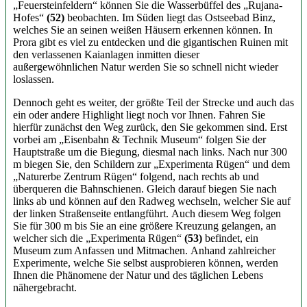
„Feuersteinfeldern“ können Sie die Wasserbüffel des „Rujana-
Hofes“
(52)
beobachten. Im Süden liegt das Ostseebad Binz,
welches Sie an seinen weißen Häusern erkennen können. In
Prora gibt es viel zu entdecken und die gigantischen Ruinen mit
den verlassenen Kaianlagen inmitten dieser
außergewöhnlichen Natur werden Sie so schnell nicht wieder
loslassen.
Dennoch geht es weiter, der größte Teil der Strecke und auch das
ein oder andere Highlight liegt noch vor Ihnen. Fahren Sie
hierfür zunächst den Weg zurück, den Sie gekommen sind. Erst
vorbei am „Eisenbahn & Technik Museum“ folgen Sie der
Hauptstraße um die Biegung, diesmal nach links. Nach nur 300
m biegen Sie, den Schildern zur „Experimenta Rügen“ und dem
„Naturerbe Zentrum Rügen“ folgend, nach rechts ab und
überqueren die Bahnschienen. Gleich darauf biegen Sie nach
links ab und können auf den Radweg wechseln, welcher Sie auf
der linken Straßenseite entlangführt. Auch diesem Weg folgen
Sie für 300 m bis Sie an eine größere Kreuzung gelangen, an
welcher sich die „Experimenta Rügen“
(53)
befindet, ein
Museum zum Anfassen und Mitmachen. Anhand zahlreicher
Experimente, welche Sie selbst ausprobieren können, werden
Ihnen die Phänomene der Natur und des täglichen Lebens
nähergebracht.