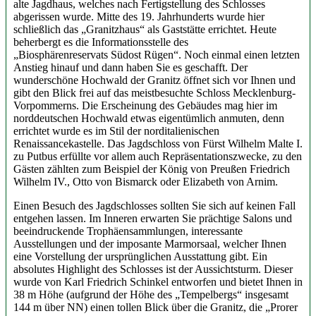
alte Jagdhaus, welches nach Fertigstellung des Schlosses
abgerissen wurde. Mitte des 19. Jahrhunderts wurde hier
schließlich das „Granitzhaus“ als Gaststätte errichtet. Heute
beherbergt es die Informationsstelle des
„Biosphärenreservats Südost Rügen“. Noch einmal einen letzten
Anstieg hinauf und dann haben Sie es geschafft. Der
wunderschöne Hochwald der Granitz öffnet sich vor Ihnen und
gibt den Blick frei auf das meistbesuchte Schloss Mecklenburg-
Vorpommerns. Die Erscheinung des Gebäudes mag hier im
norddeutschen Hochwald etwas eigentümlich anmuten, denn
errichtet wurde es im Stil der norditalienischen
Renaissancekastelle. Das Jagdschloss von Fürst Wilhelm Malte I.
zu Putbus erfüllte vor allem auch Repräsentationszwecke, zu den
Gästen zählten zum Beispiel der König von Preußen Friedrich
Wilhelm IV., Otto von Bismarck oder Elizabeth von Arnim.
Einen Besuch des Jagdschlosses sollten Sie sich auf keinen Fall
entgehen lassen. Im Inneren erwarten Sie prächtige Salons und
beeindruckende Trophäensammlungen, interessante
Ausstellungen und der imposante Marmorsaal, welcher Ihnen
eine Vorstellung der ursprünglichen Ausstattung gibt. Ein
absolutes Highlight des Schlosses ist der Aussichtsturm. Dieser
wurde von Karl Friedrich Schinkel entworfen und bietet Ihnen in
38 m Höhe (aufgrund der Höhe des „Tempelbergs“ insgesamt
144 m über NN) einen tollen Blick über die Granitz, die „Prorer