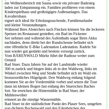
ein Wellnessbereich mit Sauna sowie ein privater Badesteg
laden zur Entspannung ein. Familien profitieren von einem
Kinderspielhaus und großzügigen Außenanlagen. Das
Kavaliershaus
eignet sich ideal für Erholungssuchende, Familienurlaube
und kleine Veranstaltungen.
Während Ihres Abstechers nach Fincken können Sie die leckeren
Speisen im Restaurant genießen, ein Bad im Fickener
See nehmen und während des Aufenthalts sogar Ihren Akku
nachladen, denn direkt bei der Rundscheune befindet sich
eine öffentliche E-Bike Ladestation Ladestation. Radeln Sie
nun wieder gut gestärkt und bestens versorgt zurück.
Vom BÄRENWALD Müritz führt die Radtour weiter zum
Ortsteil
Bad Stuer. Dazu fahren Sie auf der Landstraße wieder
300 m zurück und biegen links ab in den Waldweg, links im
Winkel zwischen Weg und Straße befindet sich im Wald ein
bronzezeitliches Hügelgrab. Den Waldweg entlang folgend
kommen Sie an der Vordermühle vorbei und setzen die Tour
dann im kleinen Bogen fast entlang des Stuerschen Baches
fort. Sie erreichen die Hintermühle in Bad Stuer, der
Mühlenweiher
erinnert an die einstige Wassermühle.
Bad Stuer ist der südöstlichste Punkt des Plauer Sees, umgeben
von dichtem Buchenwald und den Erlenbrüchen des