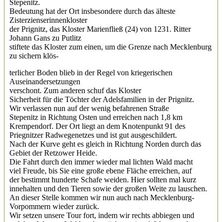
Stepenitz.
Bedeutung hat der Ort insbesondere durch das älteste
Zisterzienserinnenkloster
der Prignitz, das Kloster Marienfließ (24) von 1231. Ritter
Johann Gans zu Putlitz
stiftete das Kloster zum einen, um die Grenze nach Mecklenburg
zu sichern klös-
terlicher Boden blieb in der Regel von kriegerischen
Auseinandersetzungen
verschont. Zum anderen schuf das Kloster
Sicherheit für die Töchter der Adelsfamilien in der Prignitz.
Wir verlassen nun auf der wenig befahrenen Straße
Stepenitz in Richtung Osten und erreichen nach 1,8 km
Krempendorf. Der Ort liegt an dem Knotenpunkt 91 des
Priegnitzer Radwegenetzes und ist gut ausgeschildert.
Nach der Kurve geht es gleich in Richtung Norden durch das
Gebiet der Retzower Heide.
Die Fahrt durch den immer wieder mal lichten Wald macht
viel Freude, bis Sie eine große ebene Fläche erreichen, auf
der bestimmt hunderte Schafe weiden. Hier sollten mal kurz
innehalten und den Tieren sowie der großen Weite zu lauschen.
An dieser Stelle kommen wir nun auch nach Mecklenburg-
Vorpommern wieder zurück.
Wir setzen unsere Tour fort, indem wir rechts abbiegen und