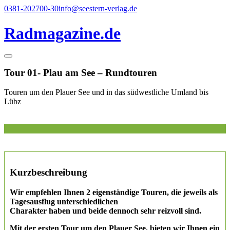
Direkt
0381-202700-30
info@seestern-verlag.de
zum
Inhalt
Radmagazine.de
Tour 01- Plau am See – Rundtouren
Touren um den Plauer See und in das südwestliche Umland bis
Lübz
Kurzbeschreibung
Wir empfehlen Ihnen 2 eigenständige Touren, die jeweils als
Tagesausflug unterschiedlichen
Charakter haben und beide dennoch sehr reizvoll sind.
Mit der ersten Tour um den Plauer See, bieten wir Ihnen ein