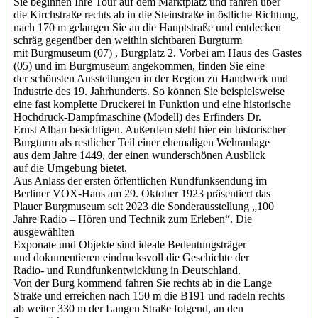
Sie beginnen Ihre Tour auf dem Marktplatz und fahren über
die Kirchstraße rechts ab in die Steinstraße in östliche Richtung,
nach 170 m gelangen Sie an die Hauptstraße und entdecken
schräg gegenüber den weithin sichtbaren Burgturm
mit Burgmuseum (07) , Burgplatz 2. Vorbei am Haus des Gastes
(05) und im Burgmuseum angekommen, finden Sie eine
der schönsten Ausstellungen in der Region zu Handwerk und
Industrie des 19. Jahrhunderts. So können Sie beispielsweise
eine fast komplette Druckerei in Funktion und eine historische
Hochdruck-Dampfmaschine (Modell) des Erfinders Dr.
Ernst Alban besichtigen. Außerdem steht hier ein historischer
Burgturm als restlicher Teil einer ehemaligen Wehranlage
aus dem Jahre 1449, der einen wunderschönen Ausblick
auf die Umgebung bietet.
Aus Anlass der ersten öffentlichen Rundfunksendung im
Berliner VOX-Haus am 29. Oktober 1923 präsentiert das
Plauer Burgmuseum seit 2023 die Sonderausstellung „100
Jahre Radio – Hören und Technik zum Erleben“. Die
ausgewählten
Exponate und Objekte sind ideale Bedeutungsträger
und dokumentieren eindrucksvoll die Geschichte der
Radio- und Rundfunkentwicklung in Deutschland.
Von der Burg kommend fahren Sie rechts ab in die Lange
Straße und erreichen nach 150 m die B191 und radeln rechts
ab weiter 330 m der Langen Straße folgend, an den