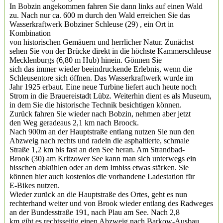
In Bobzin angekommen fahren Sie dann links auf einen Wald
zu. Nach nur ca. 600 m durch den Wald erreichen Sie das
Wasserkraftwerk Bobziner Schleuse (29) , ein Ort in
Kombination
von historischen Gemäuern und herrlicher Natur. Zunächst
sehen Sie von der Brücke direkt in die höchste Kammerschleuse
Mecklenburgs (6,80 m Hub) hinein. Gönnen Sie
sich das immer wieder beeindruckende Erlebnis, wenn die
Schleusentore sich öffnen. Das Wasserkraftwerk wurde im
Jahr 1925 erbaut. Eine neue Turbine liefert auch heute noch
Strom in die Brauereistadt Lübz. Weiterhin dient es als Museum,
in dem Sie die historische Technik besichtigen können.
Zurück fahren Sie wieder nach Bobzin, nehmen aber jetzt
den Weg geradeaus 2,1 km nach Broock.
Nach 900m an der Hauptstraße entlang nutzen Sie nun den
Abzweig nach rechts und radeln die asphaltierte, schmale
Straße 1,2 km bis fast an den See heran. Am Strandbad-
Brook (30) am Kritzower See kann man sich unterwegs ein
bisschen abkühlen oder an dem Imbiss etwas stärken. Sie
können hier auch kostenlos die vorhandene Ladestation für
E-Bikes nutzen.
Wieder zurück an die Hauptstraße des Ortes, geht es nun
rechterhand weiter und von Brook wieder entlang des Radweges
an der Bundesstraße 191, nach Plau am See. Nach 2,8
km gibt es rechtsseitig einen Abzweig nach Barkow-Ausbau.