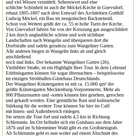
und viel Wissen vermittelt. Sehenswert und eine
schlichte Schönheit ist auch die Möckel-Kirche in Gnevsdorf,
erbaut 1895-1897 nach dem Entwurf des Architekten Gotthilf
Ludwig Möckel, ein Bau im neugotischen Backsteinstil.
Schon von Weitem grüßt der ca. 55 m hohe Turm der Kirche.
Von Gnevsdorf fahren Sie von der Kreuzung gut ausgeschildert
2 km durch unglaubliche schöne und weit sichtbare
Landschaften nach Wangelin und überqueren dort die
Dorfstraße und radeln geradezu zum Wangeliner Garten.
Alle anderen biegen in Wangelin links ab und gleich
anschließend
noch mal links. Der bekannte Wangeliner Garten (26),
Vietlübber Straße, ist ein Highlight Ihrer Tour. In dem Lehrund
Erlebnisgarten können Sie sogar übernachten – beispielsweise
im einzigen Strohballen-Gästehaus Deutschlands.
Der Wangeliner Kräutergarten ist mit ca. 15.000 qm² der
größte Kräutergarten Mecklenburg-Vorpommerns. Mehr als
900 Pflanzenarten und -sorten können hier gesehen, gerochen
und gekauft werden. Eine gemütliche Rast und kulinarische
Stärkung für die weitere Tour können Sie hier im Café
mit Innen- und Außenbereich einlegen.
Sie setzen die Tour fort und radeln 4,5 km in Richtung
Schlemmin. Im Ort befindet sich ein Gutshaus aus dem Jahre
1876 und im Schlemminer Wald gibt es ein Großsteingrab.
Ab Schlemmin geht es nun weiter auf einem Abschnitt des