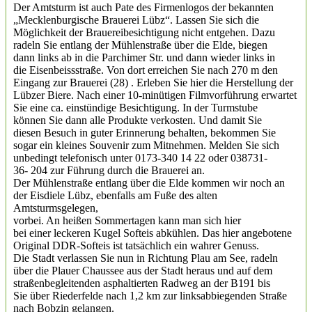
Der Amtsturm ist auch Pate des Firmenlogos der bekannten
„Mecklenburgische Brauerei Lübz“. Lassen Sie sich die
Möglichkeit der Brauereibesichtigung nicht entgehen. Dazu
radeln Sie entlang der Mühlenstraße über die Elde, biegen
dann links ab in die Parchimer Str. und dann wieder links in
die Eisenbeissstraße. Von dort erreichen Sie nach 270 m den
Eingang zur Brauerei (28) . Erleben Sie hier die Herstellung der
Lübzer Biere. Nach einer 10-minütigen Filmvorführung erwartet
Sie eine ca. einstündige Besichtigung. In der Turmstube
können Sie dann alle Produkte verkosten. Und damit Sie
diesen Besuch in guter Erinnerung behalten, bekommen Sie
sogar ein kleines Souvenir zum Mitnehmen. Melden Sie sich
unbedingt telefonisch unter 0173-340 14 22 oder 038731-
36- 204 zur Führung durch die Brauerei an.
Der Mühlenstraße entlang über die Elde kommen wir noch an
der Eisdiele Lübz, ebenfalls am Fuße des alten
Amtsturmsgelegen,
vorbei. An heißen Sommertagen kann man sich hier
bei einer leckeren Kugel Softeis abkühlen. Das hier angebotene
Original DDR-Softeis ist tatsächlich ein wahrer Genuss.
Die Stadt verlassen Sie nun in Richtung Plau am See, radeln
über die Plauer Chaussee aus der Stadt heraus und auf dem
straßenbegleitenden asphaltierten Radweg an der B191 bis
Sie über Riederfelde nach 1,2 km zur linksabbiegenden Straße
nach Bobzin gelangen.