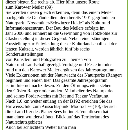
dieser biegen Sie rechts ab. Hier führt unsere Route
zum Karower Meiler (09)
Sie werden diesen gleich erkennen, denn das einem Meiler
nachgebildete Gebäude dient dem bereits 1991 gegründeten
Naturpark „Nossentiner/Schwinzer Heide“ als Kulturund
Informationszentrum. Der Bau des Meilers erfolgte im
Jahr 2000 und erinnert an die Gewinnung von Holzkohle zur
Glasherstellung in dieser Gegend. Neben einer ständigen
Ausstellung zur Entwicklung dieser Kulturlandschaft seit der
letzten Kaltzeit, werden jährlich fünf bis sechs
Sonderausstellungen
von Künstlern und Fotografen zu Themen von
Natur und Landschaft gezeigt. Vorträge und Feste im oder
rund um den Karower Meiler ergänzen das Jahresprogramm.
Viele Exkursionen mit der Naturwacht des Naturparks (Ranger)
beginnen und enden hier. Das gesamte Jahresprogramm
ist im Internet nachzulesen. Zu den Öffnungszeiten stehen
den Gästen Ranger oder andere Mitarbeiter des Naturparks
und seines Fördervereins mit Rat und Tat zur Verfügung.
Nach 1,6 km weiter entlang an der B192 erreichen Sie das
Hinweisschild zum Aussichtspunkt Moorochse (10), der sich
direkt am Ufer des Plauer Sees befindet. Von diesem hat
man einen wunderschönen Blick auf das Territorium des
Naturschutzgebietes.
Auch bei schlechtem Wetter kann man