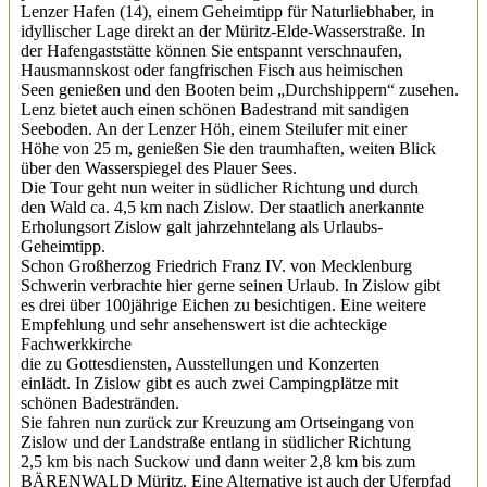
Lenzer Hafen (14), einem Geheimtipp für Naturliebhaber, in
idyllischer Lage direkt an der Müritz-Elde-Wasserstraße. In
der Hafengaststätte können Sie entspannt verschnaufen,
Hausmannskost oder fangfrischen Fisch aus heimischen
Seen genießen und den Booten beim „Durchshippern“ zusehen.
Lenz bietet auch einen schönen Badestrand mit sandigen
Seeboden. An der Lenzer Höh, einem Steilufer mit einer
Höhe von 25 m, genießen Sie den traumhaften, weiten Blick
über den Wasserspiegel des Plauer Sees.
Die Tour geht nun weiter in südlicher Richtung und durch
den Wald ca. 4,5 km nach Zislow. Der staatlich anerkannte
Erholungsort Zislow galt jahrzehntelang als Urlaubs-
Geheimtipp.
Schon Großherzog Friedrich Franz IV. von Mecklenburg
Schwerin verbrachte hier gerne seinen Urlaub. In Zislow gibt
es drei über 100jährige Eichen zu besichtigen. Eine weitere
Empfehlung und sehr ansehenswert ist die achteckige
Fachwerkkirche
die zu Gottesdiensten, Ausstellungen und Konzerten
einlädt. In Zislow gibt es auch zwei Campingplätze mit
schönen Badestränden.
Sie fahren nun zurück zur Kreuzung am Ortseingang von
Zislow und der Landstraße entlang in südlicher Richtung
2,5 km bis nach Suckow und dann weiter 2,8 km bis zum
BÄRENWALD Müritz. Eine Alternative ist auch der Uferpfad