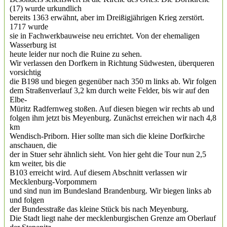
(17) wurde urkundlich
bereits 1363 erwähnt, aber im Dreißigjährigen Krieg zerstört.
1717 wurde
sie in Fachwerkbauweise neu errichtet. Von der ehemaligen
Wasserburg ist
heute leider nur noch die Ruine zu sehen.
Wir verlassen den Dorfkern in Richtung Südwesten, überqueren
vorsichtig
die B198 und biegen gegenüber nach 350 m links ab. Wir folgen
dem Straßenverlauf 3,2 km durch weite Felder, bis wir auf den
Elbe-
Müritz Radfernweg stoßen. Auf diesen biegen wir rechts ab und
folgen ihm jetzt bis Meyenburg. Zunächst erreichen wir nach 4,8
km
Wendisch-Priborn. Hier sollte man sich die kleine Dorfkirche
anschauen, die
der in Stuer sehr ähnlich sieht. Von hier geht die Tour nun 2,5
km weiter, bis die
B103 erreicht wird. Auf diesem Abschnitt verlassen wir
Mecklenburg-Vorpommern
und sind nun im Bundesland Brandenburg. Wir biegen links ab
und folgen
der Bundesstraße das kleine Stück bis nach Meyenburg.
Die Stadt liegt nahe der mecklenburgischen Grenze am Oberlauf