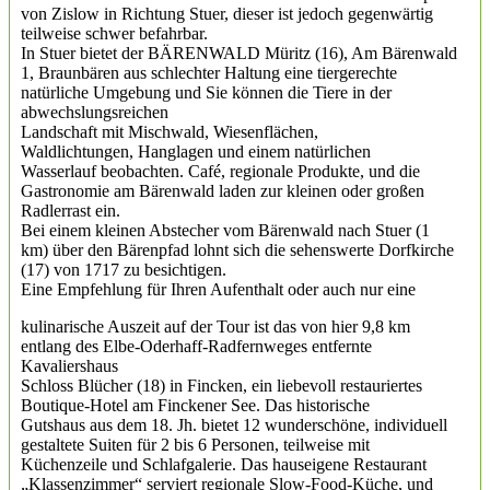
von Zislow in Richtung Stuer, dieser ist jedoch gegenwärtig
teilweise schwer befahrbar.
In Stuer bietet der BÄRENWALD Müritz (16), Am Bärenwald
1, Braunbären aus schlechter Haltung eine tiergerechte
natürliche Umgebung und Sie können die Tiere in der
abwechslungsreichen
Landschaft mit Mischwald, Wiesenflächen,
Waldlichtungen, Hanglagen und einem natürlichen
Wasserlauf beobachten. Café, regionale Produkte, und die
Gastronomie am Bärenwald laden zur kleinen oder großen
Radlerrast ein.
Bei einem kleinen Abstecher vom Bärenwald nach Stuer (1
km) über den Bärenpfad lohnt sich die sehenswerte Dorfkirche
(17) von 1717 zu besichtigen.
Eine Empfehlung für Ihren Aufenthalt oder auch nur eine
kulinarische Auszeit auf der Tour ist das von hier 9,8 km
entlang des Elbe-Oderhaff-Radfernweges entfernte
Kavaliershaus
Schloss Blücher (18) in Fincken, ein liebevoll restauriertes
Boutique-Hotel am Finckener See. Das historische
Gutshaus aus dem 18. Jh. bietet 12 wunderschöne, individuell
gestaltete Suiten für 2 bis 6 Personen, teilweise mit
Küchenzeile und Schlafgalerie. Das hauseigene Restaurant
„Klassenzimmer“ serviert regionale Slow-Food-Küche, und