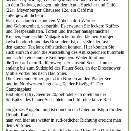
an dem Radweg gelegen, mit dem Antik Speicher und Café
(22) , Meyenburger Chaussee 12c, ein Café mit
außergewöhnlichem
Flair, das durch die antiken Möbel sofort Wärme
und Geborgenheit, versprüht. Es erwarten Sie leckere Kaffee-
und Teespezialitäten, Torten und frischer hausgemachter
Kuchen, eine leichte Mittagsküche für den kleinen Hunger
zwischendurch und das Besondere ist, dass Sie hier fast
den ganzen Tag lang frühstücken können. Hier können Sie
auch einfach durch die Ausstellung des Antikspeichers bummeln
und sich in eine andere Zeit begeben. Weiter führt nun
die Tour auf dem Radfernweg „der tausend Seen“. Immer
entlang bis zum Südzipfel des Plauer Sees, an der Dresenower
Mühle vorbei bis nach Bad Stuer.
Die Gemeinde Stuer grenzt im Norden an den Plauer See
und im Nordwesten liegt das „Tal der Eisvögel“. Der
Campingplatz
Bad Stuer (19) , Seeufer 20, befindet sich direkt an der
Südspitze des Plauer Sees, bietet auch für eine kurze Rast
ein großes Angebot und ist ohnehin ein Unterkunftstipp für den
Urlaub. Radelt
man von hier aus weiter in süd-östlicher Richtung erreicht man
den Ort Stuer.
Besonders sehenswert ist die Kirche des Ortes. Die Dorfkirche