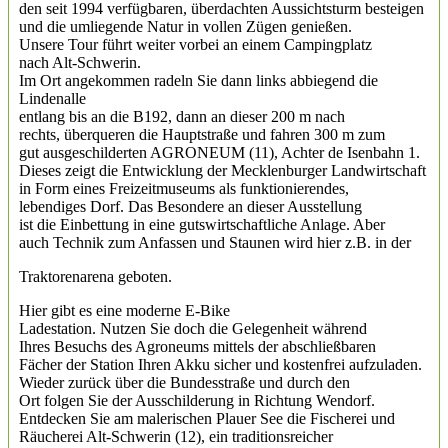
den seit 1994 verfügbaren, überdachten Aussichtsturm besteigen
und die umliegende Natur in vollen Zügen genießen.
Unsere Tour führt weiter vorbei an einem Campingplatz
nach Alt-Schwerin.
Im Ort angekommen radeln Sie dann links abbiegend die
Lindenalle
entlang bis an die B192, dann an dieser 200 m nach
rechts, überqueren die Hauptstraße und fahren 300 m zum
gut ausgeschilderten AGRONEUM (11), Achter de Isenbahn 1.
Dieses zeigt die Entwicklung der Mecklenburger Landwirtschaft
in Form eines Freizeitmuseums als funktionierendes,
lebendiges Dorf. Das Besondere an dieser Ausstellung
ist die Einbettung in eine gutswirtschaftliche Anlage. Aber
auch Technik zum Anfassen und Staunen wird hier z.B. in der
Traktorenarena geboten.
Hier gibt es eine moderne E-Bike
Ladestation. Nutzen Sie doch die Gelegenheit während
Ihres Besuchs des Agroneums mittels der abschließbaren
Fächer der Station Ihren Akku sicher und kostenfrei aufzuladen.
Wieder zurück über die Bundesstraße und durch den
Ort folgen Sie der Ausschilderung in Richtung Wendorf.
Entdecken Sie am malerischen Plauer See die Fischerei und
Räucherei Alt-Schwerin (12), ein traditionsreicher