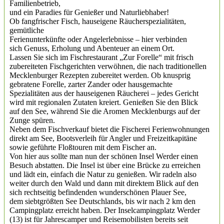
Familienbetrieb,
und ein Paradies für Genießer und Naturliebhaber!
Ob fangfrischer Fisch, hauseigene Räucherspezialitäten,
gemütliche
Ferienunterkünfte oder Angelerlebnisse – hier verbinden
sich Genuss, Erholung und Abenteuer an einem Ort.
Lassen Sie sich im Fischrestaurant „Zur Forelle“ mit frisch
zubereiteten Fischgerichten verwöhnen, die nach traditionellen
Mecklenburger Rezepten zubereitet werden. Ob knusprig
gebratene Forelle, zarter Zander oder hausgemachte
Spezialitäten aus der hauseigenen Räucherei – jedes Gericht
wird mit regionalen Zutaten kreiert. Genießen Sie den Blick
auf den See, während Sie die Aromen Mecklenburgs auf der
Zunge spüren.
Neben dem Fischverkauf bietet die Fischerei Ferienwohnungen
direkt am See, Bootsverleih für Angler und Freizeitkapitäne
sowie geführte Floßtouren mit dem Fischer an.
Von hier aus sollte man nun der schönen Insel Werder einen
Besuch abstatten. Die Insel ist über eine Brücke zu erreichen
und lädt ein, einfach die Natur zu genießen. Wir radeln also
weiter durch den Wald und dann mit direktem Blick auf den
sich rechtseitig befindenden wunderschönen Plauer See,
dem siebtgrößten See Deutschlands, bis wir nach 2 km den
Campingplatz erreicht haben. Der Inselcampingplatz Werder
(13) ist für Jahrescamper und Reisemobilisten bereits seit