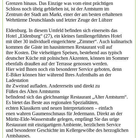
Grenzen hinaus. Das Einzige was vom einst prächtigen
Schloss noch übrig geblieben ist, ist der Amtsturm im
Zentrum der Stadt am Markt, einer der am besten erhaltenen
Wehrtürme Deutschlands und letzter Zeuge der Lübzer
Eldenburg. In diesem Umfeld befinden sich einerseits das
Hotel „Eldenburg“ (27), ein kleines familiengeführtes Hotel
mit über 30 individuell eingerichtete „Zimmer“. Auch kulinarisch
kommen die Gäste im hausinternen Restaurant voll auf
ihre Kosten. Die vielseitigen Speisen, bestehend aus typisch
deutscher Küche mit polnischen Akzenten, können im Sommer
ebenfalls draußen auf der Terrasse genossen werden.
Hier wird Ihnen noch ein besonderer Service geboten, denn
E-Biker können hier während Ihres Aufenthalts an der
Ladestation
ihr Zweirad aufladen. Andererseits und direkt zu
Füßen des Alten Amtsturms
befindend sich das gleichnamige Restaurant „Alter Amtsturm“.
Es bietet das Beste aus regionalen Spezialitäten,
echten Klassikern und neuen Interpretationen – einfach
enen wahren Gaumenschmaus für Jedermann. Direkt an der
Müritz-Elde-Wasserstraße gelegen, empfängt Sie das urige
Restaurant mit einzigartigem Ambiente, herzlichem Service
und besonderer Geschichte im Kellergewölbe des herzoglichen
Amtshauses.