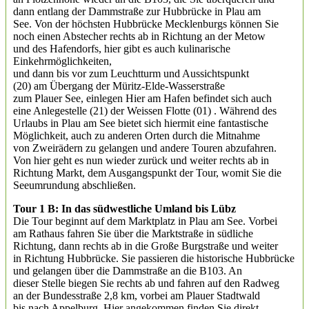
dann entlang der Dammstraße zur Hubbrücke in Plau am
See. Von der höchsten Hubbrücke Mecklenburgs können Sie
noch einen Abstecher rechts ab in Richtung an der Metow
und des Hafendorfs, hier gibt es auch kulinarische
Einkehrmöglichkeiten,
und dann bis vor zum Leuchtturm und Aussichtspunkt
(20) am Übergang der Müritz-Elde-Wasserstraße
zum Plauer See, einlegen Hier am Hafen befindet sich auch
eine Anlegestelle (21) der Weissen Flotte (01) . Während des
Urlaubs in Plau am See bietet sich hiermit eine fantastische
Möglichkeit, auch zu anderen Orten durch die Mitnahme
von Zweirädern zu gelangen und andere Touren abzufahren.
Von hier geht es nun wieder zurück und weiter rechts ab in
Richtung Markt, dem Ausgangspunkt der Tour, womit Sie die
Seeumrundung abschließen.
Tour 1 B: In das südwestliche Umland bis Lübz
Die Tour beginnt auf dem Marktplatz in Plau am See. Vorbei
am Rathaus fahren Sie über die Marktstraße in südliche
Richtung, dann rechts ab in die Große Burgstraße und weiter
in Richtung Hubbrücke. Sie passieren die historische Hubbrücke
und gelangen über die Dammstraße an die B103. An
dieser Stelle biegen Sie rechts ab und fahren auf den Radweg
an der Bundesstraße 2,8 km, vorbei am Plauer Stadtwald
bis nach Appelburg. Hier angekommen finden Sie direkt