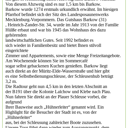
Von diesem Abzweig sind es nur 1,5 km bis Barkow.
Barkow wurde 1274 erstmals urkundlich erwähnt. Im hiesigen
Pfarrhof befindet sich der Sitz des Landesposaunenwerks
Mecklenburg-Vorpommern. Das Gutshaus Barkow (31)
, Heinrich-Zander-Str. 34, wurde im Jahr 1913 von der Familie
Hülße erbaut und war bis 1945 das Wohnhaus des dazu
gehörenden
landwirtschaftlichen Gutes. Seit 1992 befindet es
sich wieder in Familienbesitz und bietet Ihnen stilvoll
eingerichtete
Zimmer und Appartements, sowie eine Menge Freizeitangebote.
Am Wochenende können Sie im Sommercafé
sogar selbst gebackenen Kuchen genießen. Barkow liegt
auch direkt an der Müritz-Elde-Wasserstraße und hier gibt
es eine Selbstbedienungsschleuse, der Schleusenhub beträgt
3,2 m.
Die Radtour geht nun 4,5 km in den letzten Abschnitt an
der B191 über die Kolonie Lalchow und Klebe nach Plau.
Nun fahren Sie direkt an der Plauer Schleuse vorbei, die
aufgrund
Ihrer Bauweise auch „Hühnerleiter“ genannt wird. Ein
Highlight für die Besucher der Stadt ist es, von der
„Hühnerleiter“
aus, bei der Schleusung zahlreicher Boote zuzusehen.
Unsere Tour führt dann wieder zum Ausgangspunkt, dem