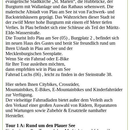
evangelische Stadtkirche „St. Marien“, die Hubbrücke, der
Burgturm mit Wallanlage und das Rathaus sehenswert. Die
malerische Altstadt von Plau am See ist von Fachwerk- und
Backsteinhäusern geprägt. Das Wahrzeichen dieser Stadt ist
der zwölf Meter hohe Burgturm mit einem elf Meter tiefen
Verlies. In Plau befindet sich eine Schleuse als Teil der Müritz-
EIde-Wasserstraße.
Die Tourist Info Plau am See (05) , Burgplatz 2 , befindet sich
im neuen Haus des Gastes und berät Sie freundlich rund um
Ihren Urlaub in Plau am See und der
Mecklenburgischen Seenplatte.
Wenn Sie ein Fahrrad oder E-Bike
für Ihre Tour ausleihen möchten,
dann empfehlen wir in Plau am See
Fahrrad Luchs (06) , leicht zu finden in der Steinstraße 38.
Hier stehen Ihnen Citybikes, Crossräder,
Mountainbikes, E-Bikes, E-Mountainbikes und Kinderfahrräder
zur Verfügung.
Der vielseitige Fahrradladen bietet außer dem Verleih auch
den Verkauf einer großen Auswahl von Rädern, Reparaturen
und Wartungen sowie Zubehör & Ersatzteile namhafter
Hersteller.
Tour 1 A: Rund um den Plauer See