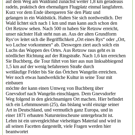
auf dem Weg am Waldrand zunächst weiter 1,8 km geradeaus
radeln, praktisch den ehemaligen Flugplatz einmal langfahren.
Kurz vor dem Ende überqueren Sie den Platz und
gelangen in ein Waldstück. Halten Sie sich nordwestlich. Der
Wald lichtet sich nach 1 km und man kann auch schon den
Ort Retzow sehen. Nach 500 m haben Sie Retzow erreicht,
unser nächster Halt steht nun an. Aus der alten Grundform
Rys‘ov leitet sich die Begrifflichkeit „Ort eines Rys“ oder „Ort,
wo Luchse vorkommen“ ab. Deswegen ziert auch solch ein
Luchs das Wappen des Ortes. Aus Retzow raus geht es in
nördlicher Richtung auf der Ringstraße. Nach 1,6 km erreichen
Sie Buchberg, die Tour führt von hier aus nun linksabbiegend
1,5 km auf der wenig befahrenen Straße durch
weitläufige Felder bis Sie das Örtchen Wangelin erreichen.
Wer noch etwas handwerkliche Kultur in seine Tour mit
einbauen
möchte der kann einen Umweg von Buchberg über
Gnevsdorf nach Wangelin einschlagen. Dem Gnevsdorfer
Weg folgend in den gleichnamigen Ort machen. Hier befindet
sich ein Lehmmuseum (25), das bislang wohl einzige seiner
Art in Deutschland, und vermutlich ganz Europa, und in
einer 1871 erbauten Natursteinscheune untergebracht ist.
Lehm ist ein unvergleichbar vielseitiges Material und wird in
all seinen Facetten dargestellt, viele Fragen werden hier
beantwortet