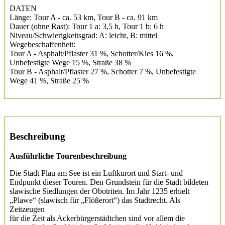
DATEN
Länge: Tour A - ca. 53 km, Tour B - ca. 91 km
Dauer (ohne Rast): Tour 1 a: 3,5 h, Tour 1 b: 6 h
Niveau/Schwierigkeitsgrad: A: leicht, B: mittel
Wegebeschaffenheit:
Tour A - Asphalt/Pflaster 31 %, Schotter/Kies 16 %,
Unbefestigte Wege 15 %, Straße 38 %
Tour B - Asphalt/Pflaster 27 %, Schotter 7 %, Unbefestigte
Wege 41 %, Straße 25 %
Beschreibung
Ausführliche
Tourenbeschreibung
Die Stadt Plau am See ist ein Luftkurort und Start- und
Endpunkt dieser Touren. Den Grundstein für die Stadt bildeten
slawische Siedlungen der Obotriten. Im Jahr 1235 erhielt
„Plawe“ (slawisch für „Flößerort“) das Stadtrecht. Als
Zeitzeugen
für die Zeit als Ackerbürgerstädtchen sind vor allem die