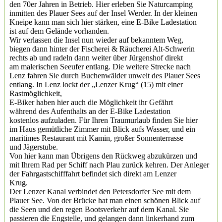
den 70er Jahren in Betrieb. Hier erleben Sie Naturcamping
inmitten des Plauer Sees auf der Insel Werder. In der kleinen
Kneipe kann man sich hier stärken, eine E-Bike Ladestation
ist auf dem Gelände vorhanden.
Wir verlassen die Insel nun wieder auf bekanntem Weg,
biegen dann hinter der Fischerei & Räucherei Alt-Schwerin
rechts ab und radeln dann weiter über Jürgenshof direkt
am malerischen Seeufer entlang. Die weitere Strecke nach
Lenz fahren Sie durch Buchenwälder unweit des Plauer Sees
entlang. In Lenz lockt der „Lenzer Krug“ (15) mit einer
Rastmöglichkeit,
E-Biker haben hier auch die Möglichkeit ihr Gefährt
während des Aufenthalts an der E-Bike Ladestation
kostenlos aufzuladen. Für Ihren Traumurlaub finden Sie hier
im Haus gemütliche Zimmer mit Blick aufs Wasser, und ein
maritimes Restaurant mit Kamin, großer Sonnenterrasse
und Jägerstube.
Von hier kann man Übrigens den Rückweg abzukürzen und
mit Ihrem Rad per Schiff nach Plau zurück kehren. Der Anleger
der Fahrgastschifffahrt befindet sich direkt am Lenzer
Krug.
Der Lenzer Kanal verbindet den Petersdorfer See mit dem
Plauer See. Von der Brücke hat man einen schönen Blick auf
die Seen und den regen Bootsverkehr auf dem Kanal. Sie
passieren die Engstelle, und gelangen dann linkerhand zum