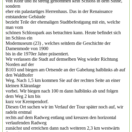
von Rohr und ist streng genommen kein Schloss in dem Sinne,
sondern
eher ein palastartiges Herrenhaus. Das in der Renaissance
entstandene Gebäude
bezieht Teile der ehemaligen Stadtbefestigung mit ein, welche
man vom
schönen Schlosspark aus betrachten kann. Heute befindet sich
im Schloss ein
Modemuseum (23) , welches seitdem die Geschichte der
Damenmode von 1900
bis in die 1970er Jahre präsentiert.
Wir verlassen die Stadt auf demselben Weg wieder Richtung
Norden auf der
B103 und biegen am Ortsende an der Gabelung halblinks ab auf
den Waldhofer
Weg. Nach 1,5 km kommen Sie auf der rechten Seite an einer
kleinen Kläranlage
vorbei. Wir biegen nach 100 m dann halblinks ab und folgen
dem Weg 2 km bis
kurz vor Krempendorf.
Diesen Ort suchen wir im Verlauf der Tour später noch auf, wir
radeln erstmal
rechts auf dem Radweg entlang und kreuzen den horizontal
verlaufenden Radweg
zunächst und erreichen dann nach weiteren 2,3 km westwärts