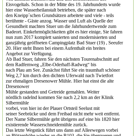
Eisvogeltals. Schon in der Mitte des 19. Jahrhunderts wurde
hier eine Wasserheilanstalt betrieben, die später nach
den Kneipp´schen Grundsätzen arbeitete und viele - teils
berühmte - Gäste anzog. Wasser und Luft als Quelle der
Gesundheit machten Stuer um die Jahrhundertwende zum
Badeort. Einkehrmöglichkeiten gibt es hier einige, Sie fahren
nun zum 2017 komplett sanierten und modernisierten und
ganzjährig geöffneten Campingplatz Bad Stuer (19) , Seeufer
20. Hier steht Ihnen bei einem Aufenthalt ein breites
Angebot zur Verfügung.
Ab Bad Stuer, fahren Sie den nächsten Tourenabschnitt auf
dem Radfernweg „Elbe-Oderhaff-Radweg“ bis
nach Plau am See. Zunächst führt Sie ein traumhaft schöner
Weg 2,7 km durch den dichten Uferwald nach Twietfort
zur ehmaligen Dresenower Mühle. Hier hat einst die alte
Dresenower
Mühle gestanden und Getreide gemahlen. Weiter
nördlich radelnd kommen Sie nach 2,2 km an der Klinik
Silbermühle
vorbei, von hier ist der Plauer Ortsteil Seelust mit
seiner Seebrücke und dem Freibad nicht mehr weit entfernt.
Der Name Silbermühle geht übrigens auf eine bis 1820 hier
existierende Wasserschneidemühle zurück.
Das letzte Wegstück führt uns dann auf Alleewegen vorbei
an Plötzenhöhe wieder an die B103, die Sie überqueren und