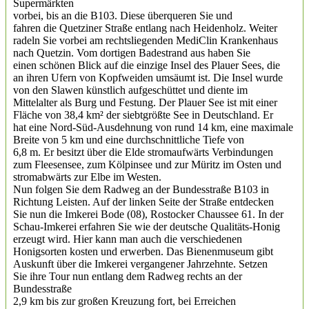
Supermärkten
vorbei, bis an die B103. Diese überqueren Sie und
fahren die Quetziner Straße entlang nach Heidenholz. Weiter
radeln Sie vorbei am rechtsliegenden MediClin Krankenhaus
nach Quetzin. Vom dortigen Badestrand aus haben Sie
einen schönen Blick auf die einzige Insel des Plauer Sees, die
an ihren Ufern von Kopfweiden umsäumt ist. Die Insel wurde
von den Slawen künstlich aufgeschüttet und diente im
Mittelalter als Burg und Festung. Der Plauer See ist mit einer
Fläche von 38,4 km² der siebtgrößte See in Deutschland. Er
hat eine Nord-Süd-Ausdehnung von rund 14 km, eine maximale
Breite von 5 km und eine durchschnittliche Tiefe von
6,8 m. Er besitzt über die Elde stromaufwärts Verbindungen
zum Fleesensee, zum Kölpinsee und zur Müritz im Osten und
stromabwärts zur Elbe im Westen.
Nun folgen Sie dem Radweg an der Bundesstraße B103 in
Richtung Leisten. Auf der linken Seite der Straße entdecken
Sie nun die Imkerei Bode (08), Rostocker Chaussee 61. In der
Schau-Imkerei erfahren Sie wie der deutsche Qualitäts-Honig
erzeugt wird. Hier kann man auch die verschiedenen
Honigsorten kosten und erwerben. Das Bienenmuseum gibt
Auskunft über die Imkerei vergangener Jahrzehnte. Setzen
Sie ihre Tour nun entlang dem Radweg rechts an der
Bundesstraße
2,9 km bis zur großen Kreuzung fort, bei Erreichen