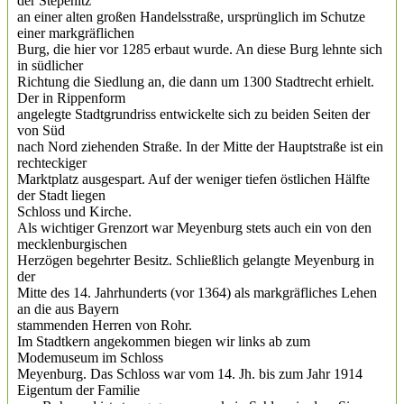
der Stepenitz
an einer alten großen Handelsstraße, ursprünglich im Schutze
einer markgräflichen
Burg, die hier vor 1285 erbaut wurde. An diese Burg lehnte sich
in südlicher
Richtung die Siedlung an, die dann um 1300 Stadtrecht erhielt.
Der in Rippenform
angelegte Stadtgrundriss entwickelte sich zu beiden Seiten der
von Süd
nach Nord ziehenden Straße. In der Mitte der Hauptstraße ist ein
rechteckiger
Marktplatz ausgespart. Auf der weniger tiefen östlichen Hälfte
der Stadt liegen
Schloss und Kirche.
Als wichtiger Grenzort war Meyenburg stets auch ein von den
mecklenburgischen
Herzögen begehrter Besitz. Schließlich gelangte Meyenburg in
der
Mitte des 14. Jahrhunderts (vor 1364) als markgräfliches Lehen
an die aus Bayern
stammenden Herren von Rohr.
Im Stadtkern angekommen biegen wir links ab zum
Modemuseum im Schloss
Meyenburg. Das Schloss war vom 14. Jh. bis zum Jahr 1914
Eigentum der Familie