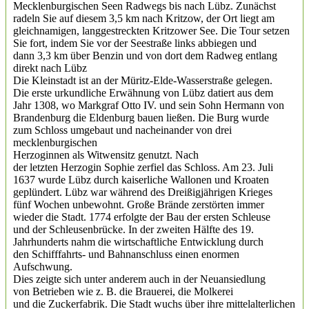
Mecklenburgischen Seen Radwegs bis nach Lübz. Zunächst
radeln Sie auf diesem 3,5 km nach Kritzow, der Ort liegt am
gleichnamigen, langgestreckten Kritzower See. Die Tour setzen
Sie fort, indem Sie vor der Seestraße links abbiegen und
dann 3,3 km über Benzin und von dort dem Radweg entlang
direkt nach Lübz
Die Kleinstadt ist an der Müritz-Elde-Wasserstraße gelegen.
Die erste urkundliche Erwähnung von Lübz datiert aus dem
Jahr 1308, wo Markgraf Otto IV. und sein Sohn Hermann von
Brandenburg die Eldenburg bauen ließen. Die Burg wurde
zum Schloss umgebaut und nacheinander von drei
mecklenburgischen
Herzoginnen als Witwensitz genutzt. Nach
der letzten Herzogin Sophie zerfiel das Schloss. Am 23. Juli
1637 wurde Lübz durch kaiserliche Wallonen und Kroaten
geplündert. Lübz war während des Dreißigjährigen Krieges
fünf Wochen unbewohnt. Große Brände zerstörten immer
wieder die Stadt. 1774 erfolgte der Bau der ersten Schleuse
und der Schleusenbrücke. In der zweiten Hälfte des 19.
Jahrhunderts nahm die wirtschaftliche Entwicklung durch
den Schifffahrts- und Bahnanschluss einen enormen
Aufschwung.
Dies zeigte sich unter anderem auch in der Neuansiedlung
von Betrieben wie z. B. die Brauerei, die Molkerei
und die Zuckerfabrik. Die Stadt wuchs über ihre mittelalterlichen