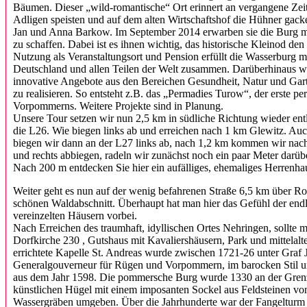
Bäumen. Dieser „wild-romantische“ Ort erinnert an vergangene Zeiten
Adligen speisten und auf dem alten Wirtschaftshof die Hühner gack
Jan und Anna Barkow. Im September 2014 erwarben sie die Burg mit
zu schaffen. Dabei ist es ihnen wichtig, das historische Kleinod 
Nutzung als Veranstaltungsort und Pension erfüllt die Wasserburg
Deutschland und allen Teilen der Welt zusammen. Darüberhinaus w
innovative Angebote aus den Bereichen Gesundheit, Natur und Gar
zu realisieren. So entsteht z.B. das „Permadies Turow“, der erste 
Vorpommerns. Weitere Projekte sind in Planung.
Unsere Tour setzen wir nun 2,5 km in südliche Richtung wieder ent
die L26. Wie biegen links ab und erreichen nach 1 km Glewitz. Auc
biegen wir dann an der L27 links ab, nach 1,2 km kommen wir nach
und rechts abbiegen, radeln wir zunächst noch ein paar Meter darüb
Nach 200 m entdecken Sie hier ein aufälliges, ehemaliges Herrenhaus
Weiter geht es nun auf der wenig befahrenen Straße 6,5 km über 
schönen Waldabschnitt. Überhaupt hat man hier das Gefühl der end
vereinzelten Häusern vorbei.
Nach Erreichen des traumhaft, idyllischen Ortes Nehringen, sollte 
Dorfkirche 230 , Gutshaus mit Kavaliershäusern, Park und mittela
errichtete Kapelle St. Andreas wurde zwischen 1721-26 unter Graf
Generalgouverneur für Rügen und Vorpommern, im barocken Stil umg
aus dem Jahr 1598. Die pommersche Burg wurde 1330 an der Grenze
künstlichen Hügel mit einem imposanten Sockel aus Feldsteinen vo
Wassergräben umgeben. Über die Jahrhunderte war der Fangelturm