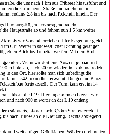
estraße, die uns nach 1 km aus Tribsees hinausführt und
queren die Grimmener Straße und radeln nun in
damm entlang 2,8 km bis nach Rekentin hinein. Der
wegs Hamburg-Rügen hervorragend radeln.
uf die Hauptstraße ab und fahren nun 1,5 km weiter
 2 km bis wir Vorland erreichen. Hier biegen wir gleich
24 im Ort. Weiter in südwestlicher Richtung gelangen
tig einen Blick ins Trebeltal werfen. Mit dem Rad
aggendorf. Wenn wir dort eine Auszeit, gepaart mit
190 m links ab, nach 300 m wieder links ab und radeln
ng in den Ort, hier sollte man sich unbedingt die
 im Jahre 1242 urkundlich erwähnt. Die genaue Bauzeit
 Feldsteinbau fertiggestellt. Der Turm kam erst im 14.
tzt.
 heraus bis an die L19. Hier angekommen biegen wir
eren und nach 900 m weiter an der L 19 entlang
ldern südwärts, bis wir nach 3,3 km Strelow erreicht
ung bis nach Turow an die Kreuzung. Rechts abbiegend
n Park und weitläufigen Grünflächen, Wäldern und uralten