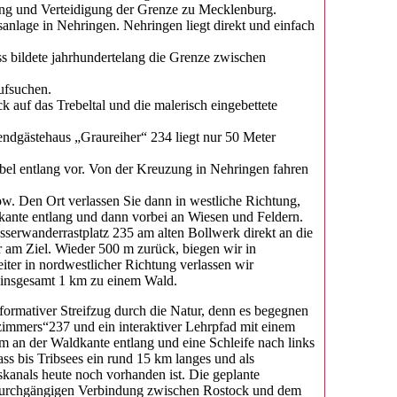
rung und Verteidigung der Grenze zu Mecklenburg.
sanlage in Nehringen. Nehringen liegt direkt und einfach
s bildete jahrhundertelang die Grenze zwischen
aufsuchen.
auf das Trebeltal und die malerisch eingebettete
endgästehaus „Graureiher“ 234 liegt nur 50 Meter
el entlang vor. Von der Kreuzung in Nehringen fahren
ow. Den Ort verlassen Sie dann in westliche Richtung,
kante entlang und dann vorbei an Wiesen und Feldern.
sserwanderrastplatz 235 am alten Bollwerk direkt an die
r am Ziel. Wieder 500 m zurück, biegen wir in
ter in nordwestlicher Richtung verlassen wir
 insgesamt 1 km zu einem Wald.
formativer Streifzug durch die Natur, denn es begegnen
immers“237 und ein interaktiver Lehrpfad mit einem
 an der Waldkante entlang und eine Schleife nach links
dass bis Tribsees ein rund 15 km langes und als
skanals heute noch vorhanden ist. Die geplante
r durchgängigen Verbindung zwischen Rostock und dem