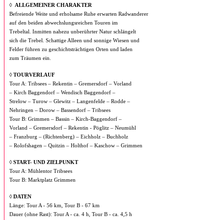
◊
ALLGEMEINER CHARAKTER
Befreiende Weite und erholsame Ruhe erwarten Radwanderer
auf den beiden abwechslungsreichen Touren im
Trebeltal. Inmitten nahezu unberührter Natur schlängelt
sich die Trebel. Schattige Alleen und sonnige Wiesen und
Felder führen zu geschichtsträchtigen Orten und laden
zum Träumen ein.
◊
TOURVERLAUF
Tour A: Tribsees – Rekentin – Gremersdorf – Vorland
– Kirch Baggendorf – Wendisch Baggendorf –
Strelow – Turow – Glewitz – Langenfelde – Rodde –
Nehringen – Dorow – Bassendorf – Tribsees
Tour B: Grimmen – Bassin – Kirch-Baggendorf –
Vorland – Gremersdorf – Rekentin - Pöglitz – Neumühl
– Franzburg – (Richtenberg) – Eichholz – Buchholz
– Rolofshagen – Quitzin – Holthof – Kaschow – Grimmen
◊ START- UND ZIELPUNKT
Tour A: Mühlentor Tribsees
Tour B: Marktplatz Grimmen
◊ DATEN
Länge: Tour A - 56 km, Tour B - 67 km
Dauer (ohne Rast): Tour A - ca. 4 h, Tour B - ca. 4,5 h