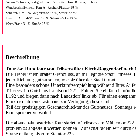
Niveau/Schwierigkeitsgrad: Tour A - mittel, Tour B - anspruchsvoll
Wegebeschaffenheit: Tour A - Asphalt/Pflaster 18 %,
Schotter/Kies 7 %, Wege/Pfade 43 %, Straße 32 %;
Tour B - Asphalt/Pflaster 32 %, Schotter/Kies 12 %,
Wege/Pfade 31 %, Straße 25 %
Beschreibung
Tour 8a: Rundtour von Tribsees über Kirch-Baggendorf
nach 
Die Trebel ist ein uralter Grenzfluss, an ihr liegt die Stadt Tribsee
jeder Richtung gut zu sehen, wie sie über der Stadt thront.
Eine besonders schöne Unterkunftsempfehlung während Ihres Aufenth
Tribsees, im Gutshaus Landsdorf 221 . Fahren Sie einfach in nördli
L192 und biegen dann nach Landsdorf links ab. Für einen entspann
Kurzreisende ein Gästehaus zur Verfügung, diese sind
Teil der großzügigen Gesamtarchitektur des Gutshauses. Sonntags 
Kornspeicher verwöhnt.
Die abwechslungsreiche Tour startet in Tribsees am Mühlentor 222 .
problemlos abgestellt werden können . Zunächst radeln wir durch d
Straße entlang bis zum Steintor 223 .