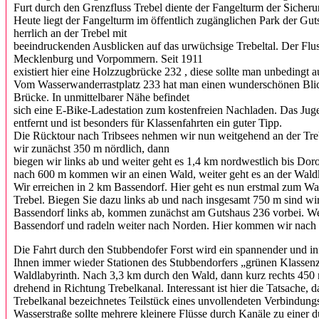
Furt durch den Grenzfluss Trebel diente der Fangelturm der Siche
Heute liegt der Fangelturm im öffentlich zugänglichen Park der Gut
herrlich an der Trebel mit
beeindruckenden Ausblicken auf das urwüchsige Trebeltal. Der Flus
Mecklenburg und Vorpommern. Seit 1911
existiert hier eine Holzzugbrücke 232 , diese sollte man unbedingt 
Vom Wasserwanderrastplatz 233 hat man einen wunderschönen Blick 
Brücke. In unmittelbarer Nähe befindet
sich eine E-Bike-Ladestation zum kostenfreien Nachladen. Das Jug
entfernt und ist besonders für Klassenfahrten ein guter Tipp.
Die Rücktour nach Tribsees nehmen wir nun weitgehend an der Treb
wir zunächst 350 m nördlich, dann
biegen wir links ab und weiter geht es 1,4 km nordwestlich bis Dor
nach 600 m kommen wir an einen Wald, weiter geht es an der Wald
Wir erreichen in 2 km Bassendorf. Hier geht es nun erstmal zum Wa
Trebel. Biegen Sie dazu links ab und nach insgesamt 750 m sind wi
Bassendorf links ab, kommen zunächst am Gutshaus 236 vorbei. Wei
Bassendorf und radeln weiter nach Norden. Hier kommen wir nach
Die Fahrt durch den Stubbendofer Forst wird ein spannender und in
Ihnen immer wieder Stationen des Stubbendorfers „grünen Klassenz
Waldlabyrinth. Nach 3,3 km durch den Wald, dann kurz rechts 450 m
drehend in Richtung Trebelkanal. Interessant ist hier die Tatsache, 
Trebelkanal bezeichnetes Teilstück eines unvollendeten Verbindung
Wasserstraße sollte mehrere kleinere Flüsse durch Kanäle zu eine