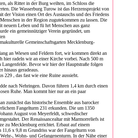
, als Ritter in der Burg weilten, im Schloss die
erten. Die Wasserburg Turow ist das Herzensprojekt von
 der Vision einen Ort des Austauschs und des Friedens
den Menschen in der Region zugutekommen zu lassen. Die
 mit neuem Leben und fü hrt Menschen aus ganz
urde ein gemeinnütziger Verein gegründet, um
ten
permakulturelle Gemeinschaftsgarten Mecklenburg-
lang an Wiesen und Feldern fort, wir kommen direkt an
h hier radeln wir an einer Kirche vorbei. Nach 500 m
 Langenfelde. Bevor wir hier der Hauptstraße folgen
er hinaus geradeaus.
 229 , das fast wie eine Ruine aussieht.
Rodde nach Nehringen. Davon führen 1,4 km durch einen
losen Ruhe. Man kommt hier nur an ein paar
man zunächst das historische Ensemble aus barocker
lterlichem Fangelturm 231 erkunden. Die um 1350
 Johann August von Meyerfeldt, schwedischer
estaltet. Der Renaissancealtar mit Marmorreliefs ist
 zu Mecklenburg errichtet. Erbaut auf einem
n 11,6 x 9,8 m Grundriss war der Fangelturm von
 Wehr-, Wohn- und Gefangenenturm. In der Nähe einer