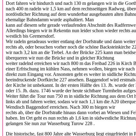
Dort fahren wir hindurch und nach 130 m gelangen wir in die Goeth
nach 400 m radeln wir 1,5 km auf dem rechtsseitigen Radweg, über
nordöstlicher Richtung auf dem wunderbar ausgebauten alten Bahn
ehemalige Bahndamm wurde asphaltiert. Man
kann auf diesem sehr gerade verlaufenden Abschnitt des Radfern
Allerdings biegen wir in Rekentin nun leider schon wieder rechts a
westlich bis Gremersdorf.
Wir radeln geradeaus weiter entlang der Dorfstraße und dann weiter
rechts ab, oder besuchen vorher noch die schöne Backsteinkirche 2
wir nach 3,2 km an die Trebel. An der Brücke 225 kann man beidsei
überqueren wir nun die Brücke und in gleicher Richtung
weiter radelnd erreichen wir nach 800 m das Freibad 226 in Kirch B
einer Erfrischung im kühlen Nass, nehmen wollen, biegen wir nach 
direkt zum Eingang vor. Ansonsten geht es weiter in südliche Richtu
beeindruckende Dorfkirche 227 ansehen. Baggendorf wird erstmals
der Kirche ist unbekannt. In der ersten Hälfte des 13. Jh. wurde der
oder 15. Jh. dazu. 1746 wurde der heute sichtbare Turmhelm aufgese
Weiter führt die Tour nun 750 m in südliche Richtung aus dem Ort
links ab und fahren weiter, sodass wir nach 1,1 km die A20 überqu
Wendisch Baggendorf erreichen. Nach 300 m biegen wir
rechts ab, über die Dorfstraße hinaus dann vorbei an Wiesen und Fe
haben. Im Ort geht es nun rechts ab 1,6 km in südwestliche Richt
gelangen Sie nun zur Wasserburg Turow 228 .
Die historische, fast 800 Jahre alte Wasserburg liegt eingefriedet i