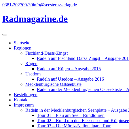
Direkt
0381-202700-30
info@seestern-verlag.de
zum
Inhalt
Radmagazine.de
Startseite
Regionen
Fischland-Darss-Zingst
Radeln auf Fischland-Darss-Zingst – Ausgabe 20
Rügen
Radeln auf Rügen – Ausgabe 2015
Usedom
Radeln auf Usedom – Ausgabe 2016
Mecklenburgische Ostseeküste
Radeln an der Mecklenburgischen Ostseeküste – 
Bestellungen
Kontakt
Impressum
Radeln in der Mecklenburgischen Seenplatte – Ausgabe
Tour 01 – Plau am See – Rundtouren
Tour 02 – Rund um den Fleesensee und Kölpinsee
Tour 03 – Die Müritz-Nationalpark Tour